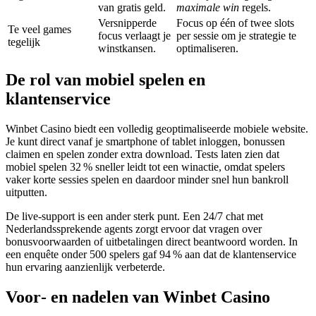
van gratis geld.
maximale win
regels.
Versnipperde
Focus op één of twee slots
Te veel games
focus verlaagt je
per sessie om je strategie te
tegelijk
winstkansen.
optimaliseren.
De rol van mobiel spelen en
klantenservice
Winbet Casino biedt een volledig geoptimaliseerde mobiele website.
Je kunt direct vanaf je smartphone of tablet inloggen, bonussen
claimen en spelen zonder extra download. Tests laten zien dat
mobiel spelen 32 % sneller leidt tot een winactie, omdat spelers
vaker korte sessies spelen en daardoor minder snel hun bankroll
uitputten.
De live‑support is een ander sterk punt. Een 24/7 chat met
Nederlandssprekende agents zorgt ervoor dat vragen over
bonusvoorwaarden of uitbetalingen direct beantwoord worden. In
een enquête onder 500 spelers gaf 94 % aan dat de klantenservice
hun ervaring aanzienlijk verbeterde.
Voor‑ en nadelen van Winbet Casino