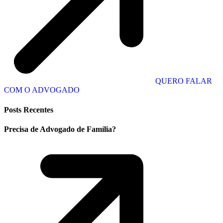
QUERO FALAR
COM O ADVOGADO
Posts Recentes
Precisa de Advogado de Família?