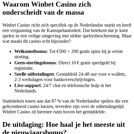
Waarom Winbet Casino zich
onderscheidt van de massa
Winbet Casino richt zich specifiek op de Nederlandse markt en heeft
een vergunning van de Kansspelautoriteit. Dat betekent dat je kunt
spelen in een veilige omgeving met strikte spelersbescherming. Maar
wat maakt dit casino echt bijzonder?
Welkomstbonus
: Tot €500 + 200 gratis spins bij je eerste
storting.
Geen‑stortingsbonus
: Direct 10 € gratis speelgeld bij
registratie.
Snelle uitbetalingen
: Gemiddeld 24‑48 uur voor e‑wallets,
2‑3 werkdagen voor bankoverschrijvingen.
Live‑support
: 24/7 chat en telefonische hulp in het
Nederlands.
Statistieken tonen aan dat 87 % van de Nederlandse spelers die een
gelicentieerd casino kiezen, tevreden zijn over de uitbetalingstijd.
Winbet Casino zit hiermee ruim boven het gemiddelde.
De uitdaging: Hoe haal je het meeste uit
de nieuwjaarsbonus?