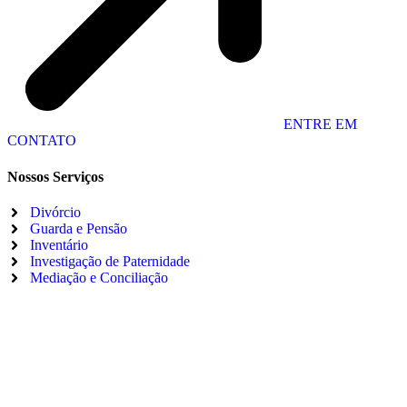
ENTRE EM
CONTATO
Nossos Serviços
Divórcio
Guarda e Pensão
Inventário
Investigação de Paternidade
Mediação e Conciliação