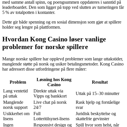
med samme antall spinn, og poengsummen oppdateres i sanntid på
leaderboardet. Den som ligger på topp ved slutten av turneringen får
5 % av totalpotten i kontanter.
Dette gir både spenning og en sosial dimensjon som gjør at spillere
holder seg lengre på plattformen.
Hvordan Kong Casino løser vanlige
problemer for norske spillere
Mange norske spillere har opplevd problemer som lange uttakstider,
manglende støtte på norsk og usikre betalingsmetoder. Kong Casino
har adressert disse utfordringene på flere måter:
Løsning hos Kong
Problem
Resultat
Casino
Lang ventetid
Direkte uttak via
Uttak på 15–30 minutter
på uttak
Vipps og bankkort
Manglende
Live chat på norsk
Rask hjelp og forståelige
norsk support
24/7
svar
Usikkerhet om
Full
Juridisk beskyttelse og
lisens
Lotteritilsynet‑lisens
skattefrie gevinster
Ingen
Responsivt design og
Spill hvor som helst, når