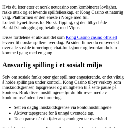
Hvis du leter etter et norsk nettcasino som kombinerer lovlighet,
raske uttak og et levende spillfellesskap, er Kong Casino et naturlig
valg. Plattformen er den eneste i Norge med full
Lotteritilsynet‑lisens fra Norsk Tipping, og den tilbyr både
BankID‑innlogging og betaling med Vipps.
Disse fordelene er akkurat det som
Kong Casino casino offisiell
leverer til norske spillere hver dag. På siden finner du en oversikt
over alle sosiale turneringer, chat‑funksjoner og hvordan du kan
komme i gang med en gang.
Ansvarlig spilling i et sosialt miljø
Selv om sosiale funksjoner gjør spill mer engasjerende, er det viktig
å holde spillingen under kontroll. Kong Casino tilbyr verktøy som
innskuddsgrenser, tapsgrenser og muligheten til å sette pause på
kontoen. Bruk disse innstillingene før du blir revet med av
konkurranseånden i en turnering.
Sett en daglig innskuddsgrense via kontoinnstillingene.
Aktiver tapsgrense for å unngå uventede tap.
Ta en pause når du føler at spenningen tar overhånd.