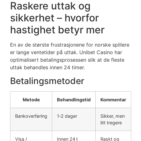
Raskere uttak og
sikkerhet – hvorfor
hastighet betyr mer
En av de største frustrasjonene for norske spillere
er lange ventetider på uttak. Unibet Casino har
optimalisert betalingsprosessen slik at de fleste
uttak behandles innen 24 timer.
Betalingsmetoder
Metode
Behandlingstid
Kommentar
Bankoverføring
1‑2 dager
Sikker, men
litt tregere
Visa /
Innen 24 t
Raskt og