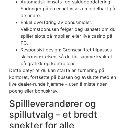
Automatisk innsats‑ og saldooppdatering:
Endringer på én enhet vises umiddelbart på
de andre.
Enkel overføring av bonusmidler:
Velkomstbonusen følger deg uansett om du
spiller slots på mobilen eller live casino på
PC.
Responsivt design: Grensesnittet tilpasses
skjermstørrelsen, så du får samme kvalitet
på grafikk og kontrollene.
Dette betyr at du kan starte en turnering på
kontoret, fortsette på bussen og avslutte med en
live dealer‑runde hjemme – uten å miste noen
poeng eller bonuskrav.
Spillleverandører og
spillutvalg – et bredt
spekter for alle