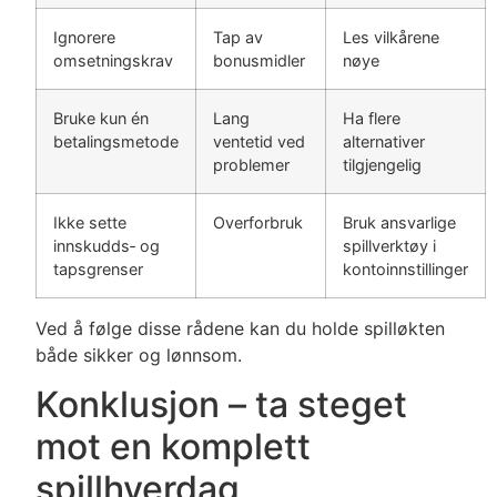
Ignorere
Tap av
Les vilkårene
omsetningskrav
bonusmidler
nøye
Bruke kun én
Lang
Ha flere
betalingsmetode
ventetid ved
alternativer
problemer
tilgjengelig
Ikke sette
Overforbruk
Bruk ansvarlige
innskudds‑ og
spillverktøy i
tapsgrenser
kontoinnstillinger
Ved å følge disse rådene kan du holde spilløkten
både sikker og lønnsom.
Konklusjon – ta steget
mot en komplett
spillhverdag