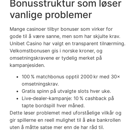
Bonusstruktur som løser
vanlige problemer
Mange casinoer tilbyr bonuser som virker for
gode til å være sanne, men som har skjulte krav.
Unibet Casino har valgt en transparent tilnærming.
Velkomstbonusen gis i norske kroner, og
omsetningskravene er tydelig merket på
kampanjesiden.
100 % matchbonus opptil 2000 kr med 30×
omsetningskrav.
Gratis spinn på utvalgte slots hver uke.
Live‑dealer‑kampanje: 10 % cashback på
tapte bordspill hver måned.
Dette løser problemet med uforståelige vilkår og
gir spillerne en reell mulighet til å øke bankrollen
uten å måtte satse mer enn de har råd til.