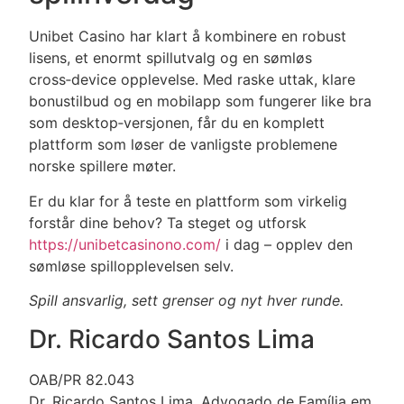
Unibet Casino har klart å kombinere en robust
lisens, et enormt spillutvalg og en sømløs
cross‑device opplevelse. Med raske uttak, klare
bonustilbud og en mobilapp som fungerer like bra
som desktop‑versjonen, får du en komplett
plattform som løser de vanligste problemene
norske spillere møter.
Er du klar for å teste en plattform som virkelig
forstår dine behov? Ta steget og utforsk
https://unibetcasinono.com/
i dag – opplev den
sømløse spillopplevelsen selv.
Spill ansvarlig, sett grenser og nyt hver runde.
Dr. Ricardo Santos Lima
OAB/PR 82.043
Dr. Ricardo Santos Lima, Advogado de Família em