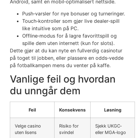
Android, samt en mobil‑optimalisert nettside.
Push‑varsler for nye bonuser og turneringer.
Touch‑kontroller som gjør live dealer‑spill
like intuitive som på PC.
Offline‑modus for å lagre favorittspill og
spille dem uten internett (kun for slots).
Dette gjør at du kan nyte en fullverdig casinotur
på toget til jobben, eller plassere en odds‑vedde
på fotballkampen mens du venter på kaffe.
Vanlige feil og hvordan
du unngår dem
Feil
Konsekvens
Løsning
Velge casino
Risiko for
Sjekk UKGC‑
uten lisens
svindel
eller MGA‑logo