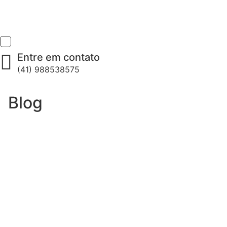
Ir
para
o
conteúdo
Entre em contato
(41) 988538575
Blog