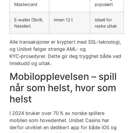
Mastercard
populært
E‑wallet (Skrill,
Innen 12 t
Ideell for
Neteller)
raske uttak
Alle transaksjoner er kryptert med SSL‑teknologi,
og Unibet følger strenge AML‑ og
KYC‑prosedyrer. Dette gir deg trygghet både ved
innskudd og uttak.
Mobilopplevelsen – spill
når som helst, hvor som
helst
I 2024 bruker over 70 % av norske spillere
mobilen som hovedenhet. Unibet Casino har
derfor utviklet en dedikert app for både iOS og