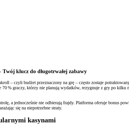
– Twój klucz do długotrwałej zabawy
kroll – czyli budżet przeznaczony na grę – często zostaje potraktow
70 % graczy, którzy nie planują wydatków, rezygnuje z gry po kilku n
lę, a jednocześnie nie odbierają frajdy. Platforma oferuje bonus powi
żając się na niepotrzebne straty.
pularnymi kasynami