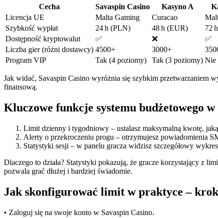
Cecha
Savaspin Casino
Kasyno A
K
Licencja UE
Malta Gaming
Curacao
Mal
Szybkość wypłat
24 h (PLN)
48 h (EUR)
72 
Dostępność kryptowalut
✅
❌
✅
Liczba gier (różni dostawcy)
4500+
3000+
350
Program VIP
Tak (4 poziomy)
Tak (3 poziomy)
Nie
Jak widać, Savaspin Casino wyróżnia się szybkim przetwarzaniem wy
finansową.
Kluczowe funkcje systemu budżetowego w
Limit dzienny i tygodniowy – ustalasz maksymalną kwotę, jak
Alerty o przekroczeniu progu – otrzymujesz powiadomienia SMS
Statystyki sesji – w panelu gracza widzisz szczegółowy wykre
Dlaczego to działa? Statystyki pokazują, że gracze korzystający z li
pozwala grać dłużej i bardziej świadomie.
Jak skonfigurować limit w praktyce – kro
• Zaloguj się na swoje konto w Savaspin Casino.