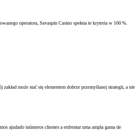
nowanego operatora, Savaspin Casino spełnia te kryteria w 100 %.
zakład może stać się elementem dobrze przemyślanej strategii, a nie
temos ajudado inúmeros clientes a enfrentar uma ampla gama de