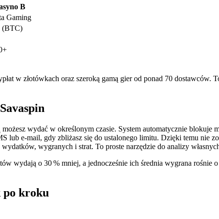
asyno B
ta Gaming
h (BTC)
0+
płat w złotówkach oraz szeroką gamą gier od ponad 70 dostawców. To 
 Savaspin
ą możesz wydać w określonym czasie. System automatycznie blokuje m
 lub e‑mail, gdy zbliżasz się do ustalonego limitu. Dzięki temu nie 
s wydatków, wygranych i strat. To proste narzędzie do analizy własn
mitów wydają o 30 % mniej, a jednocześnie ich średnia wygrana rośnie 
k po kroku