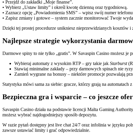
• Przejdź do zakładki „Moje finanse”.
• Wybierz „Ustaw limity” i określ kwotę dzienną oraz tygodniową.
• Zaznacz opcję „Powiadomienia SMS” – wpisz swój numer telefonu
• Zapisz zmiany i gotowe – system zacznie monitorować Twoje wyda
Dzięki tej prostej procedurze unikniesz nieprzewidzianych kosztów 
Najlepsze strategie wykorzystania darmow
Darmowe spiny to nie tylko „gratis”. W Savaspin Casino możesz je pr
Wybieraj automaty z wysokim RTP – gry takie jak
Starburst
(R
Stawiaj minimalne zakłady – przy darmowych spinach nie ryzyk
Zamień wygrane na bonusy – niektóre promocje pozwalają pr
Statystyka mówi sama za siebie: gracze, którzy grają na automatach
Bezpieczna gra i wsparcie – co jeszcze ofe
Savaspin Casino działa na podstawie licencji Malta Gaming Authorit
możesz wybrać najdogodniejszy sposób depozytu.
W razie pytań dostępny jest live chat 24/7 oraz infolinia w języku po
zawsze ustawiać limity i grać odpowiedzialnie.