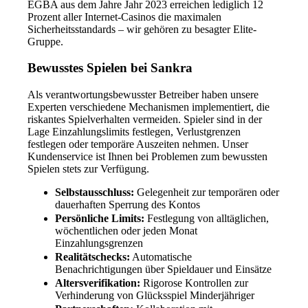
EGBA aus dem Jahre Jahr 2023 erreichen lediglich 12
Prozent aller Internet-Casinos die maximalen
Sicherheitsstandards – wir gehören zu besagter Elite-
Gruppe.
Bewusstes Spielen bei Sankra
Als verantwortungsbewusster Betreiber haben unsere
Experten verschiedene Mechanismen implementiert, die
riskantes Spielverhalten vermeiden. Spieler sind in der
Lage Einzahlungslimits festlegen, Verlustgrenzen
festlegen oder temporäre Auszeiten nehmen. Unser
Kundenservice ist Ihnen bei Problemen zum bewussten
Spielen stets zur Verfügung.
Selbstausschluss:
Gelegenheit zur temporären oder
dauerhaften Sperrung des Kontos
Persönliche Limits:
Festlegung von alltäglichen,
wöchentlichen oder jeden Monat
Einzahlungsgrenzen
Realitätschecks:
Automatische
Benachrichtigungen über Spieldauer und Einsätze
Altersverifikation:
Rigorose Kontrollen zur
Verhinderung von Glücksspiel Minderjähriger