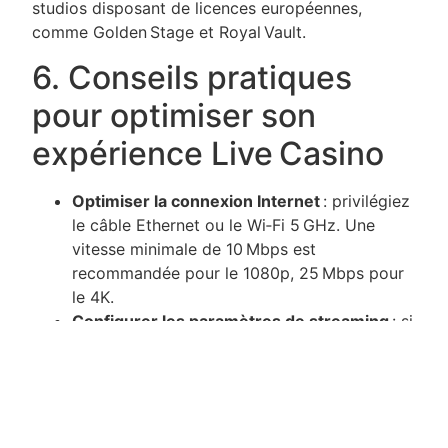
studios disposant de licences européennes,
comme Golden Stage et Royal Vault.
6. Conseils pratiques
pour optimiser son
expérience Live Casino
Optimiser la connexion Internet
: privilégiez
le câble Ethernet ou le Wi‑Fi 5 GHz. Une
vitesse minimale de 10 Mbps est
recommandée pour le 1080p, 25 Mbps pour
le 4K.
Configurer les paramètres de streaming
: si
votre bande passante est limitée, réduisez la
résolution à 720p pour diminuer la latence.
Utiliser les outils de chat
: activez les
notifications de messages privés pour ne pas
manquer les conseils du croupier ou les