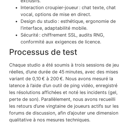
exclusifs.
Interaction croupier‑joueur : chat texte, chat
vocal, options de mise en direct.
Design du studio : esthétique, ergonomie de
l’interface, adaptabilité mobile.
Sécurité : chiffrement SSL, audits RNG,
conformité aux exigences de licence.
Processus de test
Chaque studio a été soumis à trois sessions de jeu
réelles, d’une durée de 45 minutes, avec des mises
variant de 0,10 € à 200 €. Nous avons mesuré la
latence à l’aide d’un outil de ping vidéo, enregistré
les résolutions affichées et noté les incidents (gel,
perte de son). Parallèlement, nous avons recueilli
les retours d’une vingtaine de joueurs actifs sur les
forums de discussion, afin d’ajouter une dimension
qualitative à nos mesures techniques.