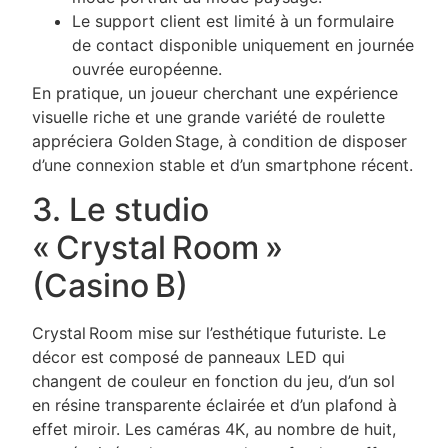
Le support client est limité à un formulaire
de contact disponible uniquement en journée
ouvrée européenne.
En pratique, un joueur cherchant une expérience
visuelle riche et une grande variété de roulette
appréciera Golden Stage, à condition de disposer
d’une connexion stable et d’un smartphone récent.
3. Le studio
« Crystal Room »
(Casino B)
Crystal Room mise sur l’esthétique futuriste. Le
décor est composé de panneaux LED qui
changent de couleur en fonction du jeu, d’un sol
en résine transparente éclairée et d’un plafond à
effet miroir. Les caméras 4K, au nombre de huit,