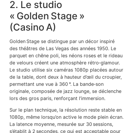
2. Le studio
« Golden Stage »
(Casino A)
Golden Stage se distingue par un décor inspiré
des théâtres de Las Vegas des années 1950. Le
parquet en chêne poli, les néons roses et le rideau
de velours créent une atmosphère rétro‑glamour.
Le studio utilise six caméras 1080p placées autour
de la table, dont deux à hauteur d’œil du croupier,
permettant une vue à 360 °. La bande‑son
originale, composée de jazz lounge, se déclenche
lors des gros paris, renforçant l’immersion.
Sur le plan technique, la résolution reste stable en
1080p, même lorsqu’on active le mode plein écran.
La latence moyenne, mesurée sur 30 sessions,
s’établit à 2 secondes, ce qui est acceptable pour