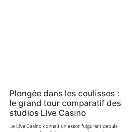
Plongée dans les coulisses :
le grand tour comparatif des
studios Live Casino
Le Live Casino connaît un essor fulgurant depuis