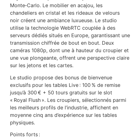
Monte‑Carlo. Le mobilier en acajou, les
chandeliers en cristal et les rideaux de velours
noir créent une ambiance luxueuse. Le studio
utilise la technologie WebRTC couplée à des
serveurs dédiés situés en Europe, garantissant une
transmission chiffrée de bout en bout. Deux
caméras 1080p, dont une à hauteur du croupier et
une vue plongeante, offrent une perspective claire
sur les jetons et les cartes.
Le studio propose des bonus de bienvenue
exclusifs pour les tables Live : 100 % de remise
jusqu’à 300 € + 50 tours gratuits sur le slot
« Royal Flush ». Les croupiers, sélectionnés parmi
les meilleurs profils de l’industrie, affichent en
moyenne cinq ans d’expérience sur les tables
physiques.
Points forts :