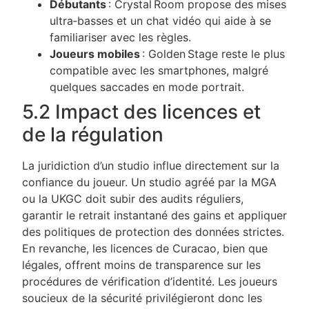
Débutants
: Crystal Room propose des mises
ultra‑basses et un chat vidéo qui aide à se
familiariser avec les règles.
Joueurs mobiles
: Golden Stage reste le plus
compatible avec les smartphones, malgré
quelques saccades en mode portrait.
5.2 Impact des licences et
de la régulation
La juridiction d’un studio influe directement sur la
confiance du joueur. Un studio agréé par la MGA
ou la UKGC doit subir des audits réguliers,
garantir le retrait instantané des gains et appliquer
des politiques de protection des données strictes.
En revanche, les licences de Curacao, bien que
légales, offrent moins de transparence sur les
procédures de vérification d’identité. Les joueurs
soucieux de la sécurité privilégieront donc les