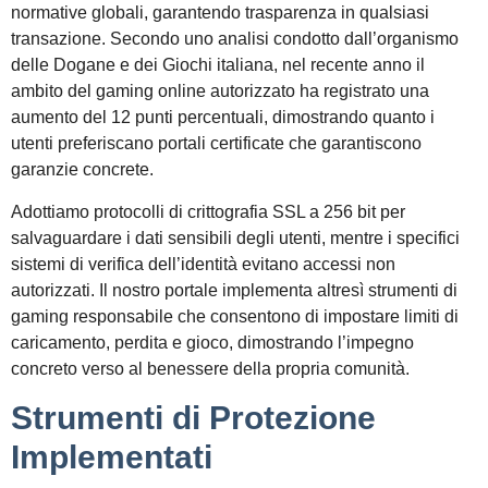
normative globali, garantendo trasparenza in qualsiasi
transazione. Secondo uno analisi condotto dall’organismo
delle Dogane e dei Giochi italiana, nel recente anno il
ambito del gaming online autorizzato ha registrato una
aumento del 12 punti percentuali, dimostrando quanto i
utenti preferiscano portali certificate che garantiscono
garanzie concrete.
Adottiamo protocolli di crittografia SSL a 256 bit per
salvaguardare i dati sensibili degli utenti, mentre i specifici
sistemi di verifica dell’identità evitano accessi non
autorizzati. Il nostro portale implementa altresì strumenti di
gaming responsabile che consentono di impostare limiti di
caricamento, perdita e gioco, dimostrando l’impegno
concreto verso al benessere della propria comunità.
Strumenti di Protezione
Implementati