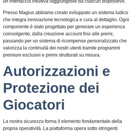
un’interfaccia intuitiva raggiungibile da ciascun dispositivo.
Presso Magius abbiamo creato sviluppato un sistema ludico
che integra innovazione tecnologica e cura al dettaglio. Ogni
componente è stato progettato per generare un esperienza
coinvolgente, dalla creazione account fino alle premi,
passando per un sistema di ricompense personalizzato che
valorizza la continuità dei nostri utenti tramite programmi
premium esclusivi e premi strutturati su misura.
Autorizzazioni e
Protezione dei
Giocatori
La nostra sicurezza forma il elemento fondamentale della
propria operatività. La piattaforma opera sotto stringenti