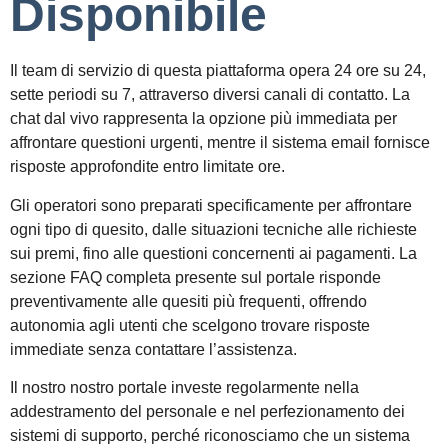
Disponibile
Il team di servizio di questa piattaforma opera 24 ore su 24,
sette periodi su 7, attraverso diversi canali di contatto. La
chat dal vivo rappresenta la opzione più immediata per
affrontare questioni urgenti, mentre il sistema email fornisce
risposte approfondite entro limitate ore.
Gli operatori sono preparati specificamente per affrontare
ogni tipo di quesito, dalle situazioni tecniche alle richieste
sui premi, fino alle questioni concernenti ai pagamenti. La
sezione FAQ completa presente sul portale risponde
preventivamente alle quesiti più frequenti, offrendo
autonomia agli utenti che scelgono trovare risposte
immediate senza contattare l’assistenza.
Il nostro nostro portale investe regolarmente nella
addestramento del personale e nel perfezionamento dei
sistemi di supporto, perché riconosciamo che un sistema