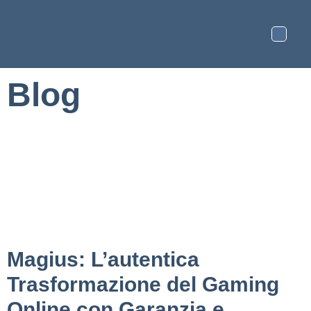
Blog
Magius: L’autentica
Trasformazione del Gaming
Online con Garanzia e