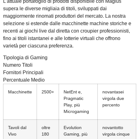
L’attuale portafoglio di prodotti disponibile con Magius
supera le diverse migliaia di titoli, sviluppati dai
maggiormente rinomati produttori del mercato. La nostra
selezione si estende dalle macchinette machine storiche e
recenti ai giochi live dal diretta con croupier professionisti,
fino ai titoli istantanei e alle lotterie virtuali che offrono
varietà per ciascuna preferenza.
Tipologia di Gaming
Numero Titoli
Fornitori Principali
Percentuale Medio
Macchinette
2500+
NetEnt e,
novantasei
Pragmatic
virgola due
Play, più
percento
Microgaming
Tavoli dal
oltre
Evolution
novantotto
Vivo
180
Gaming, più
virgola cinque