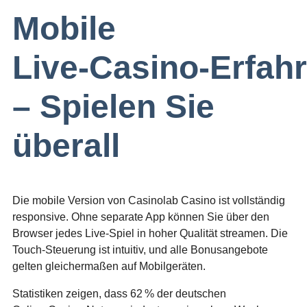
Mobile
Live‑Casino‑Erfah
– Spielen Sie
überall
Die mobile Version von Casinolab Casino ist vollständig
responsive. Ohne separate App können Sie über den
Browser jedes Live‑Spiel in hoher Qualität streamen. Die
Touch‑Steuerung ist intuitiv, und alle Bonusangebote
gelten gleichermaßen auf Mobilgeräten.
Statistiken zeigen, dass 62 % der deutschen