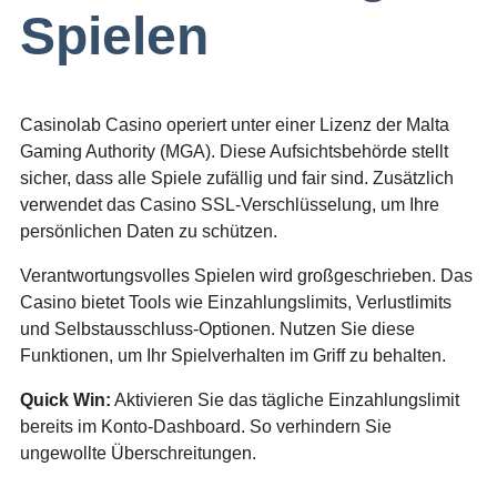
Spielen
Casinolab Casino operiert unter einer Lizenz der Malta
Gaming Authority (MGA). Diese Aufsichtsbehörde stellt
sicher, dass alle Spiele zufällig und fair sind. Zusätzlich
verwendet das Casino SSL‑Verschlüsselung, um Ihre
persönlichen Daten zu schützen.
Verantwortungsvolles Spielen wird großgeschrieben. Das
Casino bietet Tools wie Einzahlungslimits, Verlustlimits
und Selbstausschluss‑Optionen. Nutzen Sie diese
Funktionen, um Ihr Spielverhalten im Griff zu behalten.
Quick Win:
Aktivieren Sie das tägliche Einzahlungslimit
bereits im Konto‑Dashboard. So verhindern Sie
ungewollte Überschreitungen.