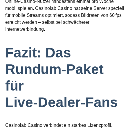
Online‑Casino‑Nutzer mindestens einmal pro Woche
mobil spielen. Casinolab Casino hat seine Server speziell
für mobile Streams optimiert, sodass Bildraten von 60 fps
erreicht werden – selbst bei schwächerer
Internetverbindung.
Fazit: Das
Rundum‑Paket
für
Live‑Dealer‑Fans
Casinolab Casino verbindet ein starkes Lizenzprofil,