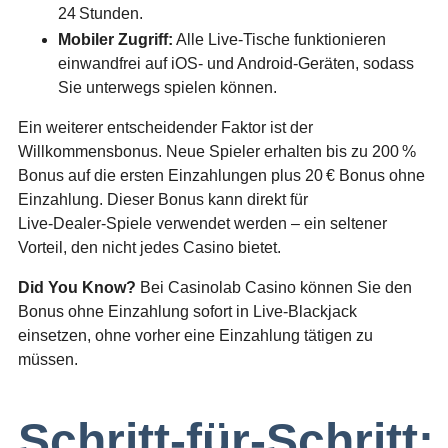
24 Stunden.
Mobiler Zugriff:
Alle Live‑Tische funktionieren
einwandfrei auf iOS‑ und Android‑Geräten, sodass
Sie unterwegs spielen können.
Ein weiterer entscheidender Faktor ist der
Willkommensbonus. Neue Spieler erhalten bis zu 200 %
Bonus auf die ersten Einzahlungen plus 20 € Bonus ohne
Einzahlung. Dieser Bonus kann direkt für
Live‑Dealer‑Spiele verwendet werden – ein seltener
Vorteil, den nicht jedes Casino bietet.
Did You Know?
Bei Casinolab Casino können Sie den
Bonus ohne Einzahlung sofort in Live‑Blackjack
einsetzen, ohne vorher eine Einzahlung tätigen zu
müssen.
Schritt‑für‑Schritt: