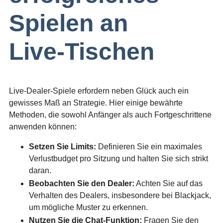
Spielen an
Live‑Tischen
Live‑Dealer‑Spiele erfordern neben Glück auch ein
gewisses Maß an Strategie. Hier einige bewährte
Methoden, die sowohl Anfänger als auch Fortgeschrittene
anwenden können:
Setzen Sie Limits:
Definieren Sie ein maximales
Verlustbudget pro Sitzung und halten Sie sich strikt
daran.
Beobachten Sie den Dealer:
Achten Sie auf das
Verhalten des Dealers, insbesondere bei Blackjack,
um mögliche Muster zu erkennen.
Nutzen Sie die Chat‑Funktion:
Fragen Sie den