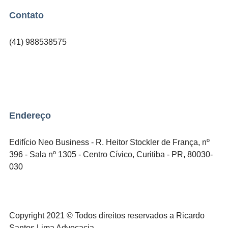
Contato
(41) 988538575
Endereço
Edifício Neo Business - R. Heitor Stockler de França, nº
396 - Sala nº 1305 - Centro Cívico, Curitiba - PR, 80030-
030
Copyright 2021 © Todos direitos reservados a Ricardo
Santos Lima Advocacia