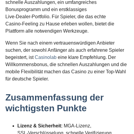
schnelle Auszahlungen, ein umfangreiches
Bonusprogramm und ein erstklassiges
Live‑Dealer‑Portfolio. Für Spieler, die das echte
Casino‑Feeling zu Hause erleben wollen, bietet die
Plattform alle notwendigen Werkzeuge.
Wenn Sie nach einem vertrauenswürdigen Anbieter
suchen, der sowohl Anfänger als auch erfahrene Spieler
begeistert, ist
Casinolab
eine klare Empfehlung. Der
Willkommensbonus, die schnellen Auszahlungen und die
mobile Flexibilität machen das Casino zu einer Top‑Wahl
für deutsche Spieler.
Zusammenfassung der
wichtigsten Punkte
Lizenz & Sicherheit:
MGA‑Lizenz,
SSL‑Verschlüsselung, schnelle Verifizierung.