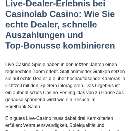
Live‑Dealer‑Erlebnis bei
Casinolab Casino: Wie Sie
echte Dealer, schnelle
Auszahlungen und
Top‑Bonusse kombinieren
Live‑Casino‑Spiele haben in den letzten Jahren einen
regelrechten Boom erlebt. Statt animierter Grafiken setzen
sie auf echte Dealer, die über hochauflösende Kameras in
Echtzeit mit den Spielern interagieren. Das Ergebnis ist
ein authentisches Casino‑Feeling, das von zu Hause aus
genauso spannend wirkt wie ein Besuch im
Spielbank‑Saala.
Ein gutes Live‑Casino muss dabei drei Kernkriterien
erfüllen: Vertrauenswürdigkeit, Spielqualität und