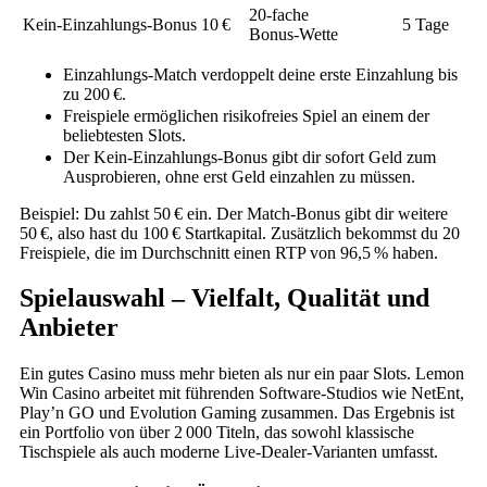
20‑fache
Kein‑Einzahlungs‑Bonus
10 €
5 Tage
Bonus‑Wette
Einzahlungs‑Match verdoppelt deine erste Einzahlung bis
zu 200 €.
Freispiele ermöglichen risikofreies Spiel an einem der
beliebtesten Slots.
Der Kein‑Einzahlungs‑Bonus gibt dir sofort Geld zum
Ausprobieren, ohne erst Geld einzahlen zu müssen.
Beispiel: Du zahlst 50 € ein. Der Match‑Bonus gibt dir weitere
50 €, also hast du 100 € Startkapital. Zusätzlich bekommst du 20
Freispiele, die im Durchschnitt einen RTP von 96,5 % haben.
Spielauswahl – Vielfalt, Qualität und
Anbieter
Ein gutes Casino muss mehr bieten als nur ein paar Slots. Lemon
Win Casino arbeitet mit führenden Software‑Studios wie NetEnt,
Play’n GO und Evolution Gaming zusammen. Das Ergebnis ist
ein Portfolio von über 2 000 Titeln, das sowohl klassische
Tischspiele als auch moderne Live‑Dealer‑Varianten umfasst.