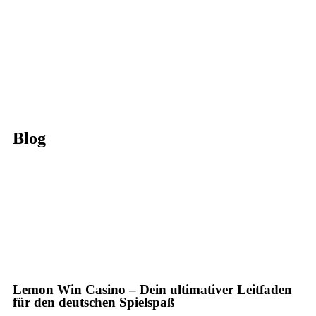
Blog
Lemon Win Casino – Dein ultimativer Leitfaden
für den deutschen Spielspaß