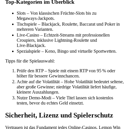
Top‑Kategorien im Überblick
Slots – Von klassischen Früchte‑Slots bis zu
Megaways‑Jackpots.
Tischspiele – Blackjack, Roulette, Baccarat und Poker in
mehreren Varianten.
Live‑Casino – Echtzeit-Streams mit professionellen
Croupiers, inklusive Lightning‑Roulette und
Live‑Blackjack.
Spezialspiele – Keno, Bingo und virtuelle Sportwetten.
Tipps für die Spielauswahl:
Prüfe den RTP – Spiele mit einem RTP von 95 % oder
höher für bessere Gewinnchancen.
Achte auf die Volatilität – Hohe Volatilität bedeutet seltene,
aber große Gewinne; niedrige Volatilität liefert häufige,
kleinere Auszahlungen.
Nutze Demo‑Modi – Viele Titel lassen sich kostenlos
testen, bevor du echtes Geld einsetzt.
Sicherheit, Lizenz und Spielerschutz
Vertrauen ist das Fundament jedes Online‑Casinos. Lemon Win