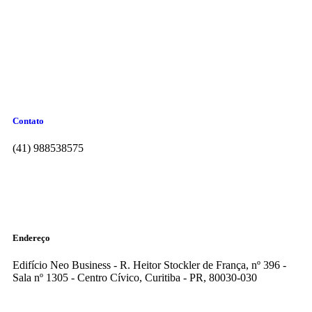
Contato
(41) 988538575
Endereço
Edifício Neo Business - R. Heitor Stockler de França, nº 396 -
Sala nº 1305 - Centro Cívico, Curitiba - PR, 80030-030