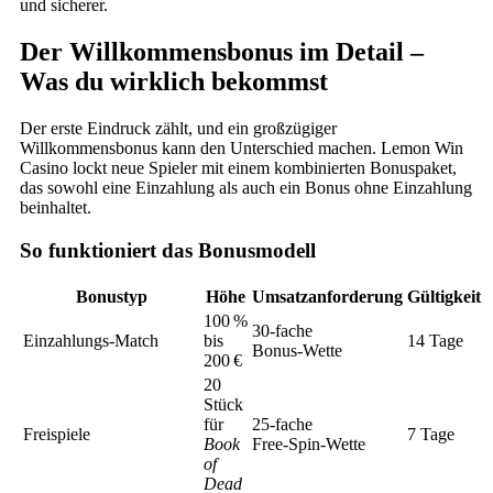
und sicherer.
Der Willkommensbonus im Detail –
Was du wirklich bekommst
Der erste Eindruck zählt, und ein großzügiger
Willkommensbonus kann den Unterschied machen. Lemon Win
Casino lockt neue Spieler mit einem kombinierten Bonuspaket,
das sowohl eine Einzahlung als auch ein Bonus ohne Einzahlung
beinhaltet.
So funktioniert das Bonusmodell
Bonustyp
Höhe
Umsatzanforderung
Gültigkeit
100 %
30‑fache
Einzahlungs‑Match
bis
14 Tage
Bonus‑Wette
200 €
20
Stück
für
25‑fache
Freispiele
7 Tage
Book
Free‑Spin‑Wette
of
Dead