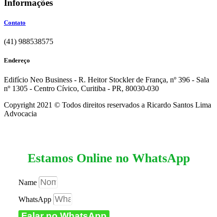
Informações
Contato
(41) 988538575
Endereço
Edifício Neo Business - R. Heitor Stockler de França, nº 396 - Sala
nº 1305 - Centro Cívico, Curitiba - PR, 80030-030
Copyright 2021 © Todos direitos reservados a Ricardo Santos Lima
Advocacia
Estamos Online no WhatsApp
Name
WhatsApp
Falar no WhatsApp