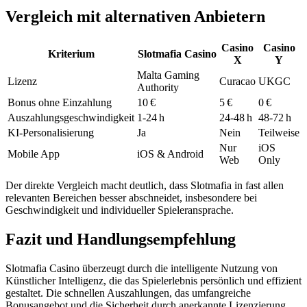
Vergleich mit alternativen Anbietern
Casino
Casino
Kriterium
Slotmafia Casino
X
Y
Malta Gaming
Lizenz
Curacao
UKGC
Authority
Bonus ohne Einzahlung
10 €
5 €
0 €
Auszahlungsgeschwindigkeit
1‑24 h
24‑48 h
48‑72 h
KI‑Personalisierung
Ja
Nein
Teilweise
Nur
iOS
Mobile App
iOS & Android
Web
Only
Der direkte Vergleich macht deutlich, dass Slotmafia in fast allen
relevanten Bereichen besser abschneidet, insbesondere bei
Geschwindigkeit und individueller Spieleransprache.
Fazit und Handlungsempfehlung
Slotmafia Casino überzeugt durch die intelligente Nutzung von
Künstlicher Intelligenz, die das Spielerlebnis persönlich und effizient
gestaltet. Die schnellen Auszahlungen, das umfangreiche
Bonusangebot und die Sicherheit durch anerkannte Lizenzierung