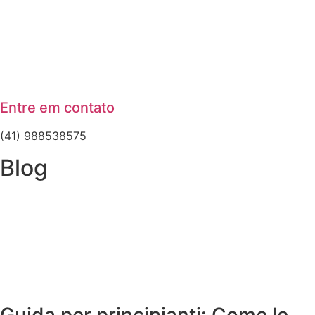
Ir
para
o
conteúdo
Entre em contato
(41) 988538575
Blog
Guida per principianti: Come le