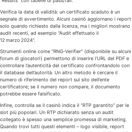
“Results” con tabelle di pass/fail.
Verifica la data di validità: un certificato scaduto è un
segnale di avvertimento. Alcuni casinò aggiornano i report
solo quando richiesto dalla licenza, ma i migliori mostrano
audit recenti, ad esempio “Audit effettuato il
12 marzo 2024”.
Strumenti online come “RNG‑Verifier” (disponibile su alcuni
forum di giocatori) permettono di inserire l’URL del PDF e
controllare l’autenticità del certificato confrontandolo con
il database dell’autorità. Un altro metodo è cercare il
numero di riferimento del report sul sito dell’ente
certificatore; se il numero non compare, il documento
potrebbe essere falsificato.
Infine, controlla se il casinò indica il “RTP garantito” per le
slot più popolari. Un RTP dichiarato senza un audit
collegato è spesso una semplice promessa di marketing.
Quando trovi tutti questi elementi – logo visibile, report