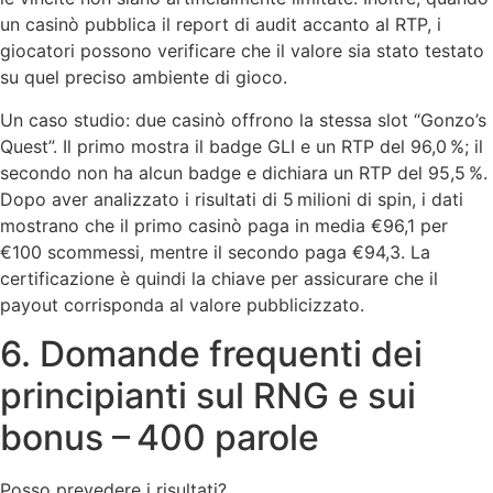
un casinò pubblica il report di audit accanto al RTP, i
giocatori possono verificare che il valore sia stato testato
su quel preciso ambiente di gioco.
Un caso studio: due casinò offrono la stessa slot “Gonzo’s
Quest”. Il primo mostra il badge GLI e un RTP del 96,0 %; il
secondo non ha alcun badge e dichiara un RTP del 95,5 %.
Dopo aver analizzato i risultati di 5 milioni di spin, i dati
mostrano che il primo casinò paga in media €96,1 per
€100 scommessi, mentre il secondo paga €94,3. La
certificazione è quindi la chiave per assicurare che il
payout corrisponda al valore pubblicizzato.
6. Domande frequenti dei
principianti sul RNG e sui
bonus – 400 parole
Posso prevedere i risultati?