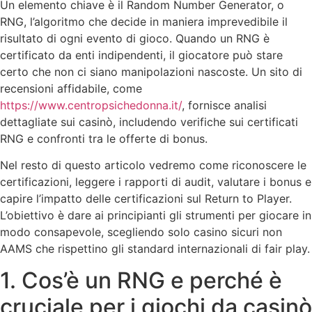
Un elemento chiave è il Random Number Generator, o
RNG, l’algoritmo che decide in maniera imprevedibile il
risultato di ogni evento di gioco. Quando un RNG è
certificato da enti indipendenti, il giocatore può stare
certo che non ci siano manipolazioni nascoste. Un sito di
recensioni affidabile, come
https://www.centropsichedonna.it/
, fornisce analisi
dettagliate sui casinò, includendo verifiche sui certificati
RNG e confronti tra le offerte di bonus.
Nel resto di questo articolo vedremo come riconoscere le
certificazioni, leggere i rapporti di audit, valutare i bonus e
capire l’impatto delle certificazioni sul Return to Player.
L’obiettivo è dare ai principianti gli strumenti per giocare in
modo consapevole, scegliendo solo casino sicuri non
AAMS che rispettino gli standard internazionali di fair play.
1. Cos’è un RNG e perché è
cruciale per i giochi da casinò