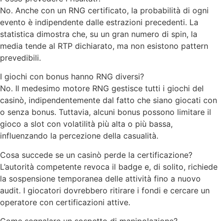
No. Anche con un RNG certificato, la probabilità di ogni
evento è indipendente dalle estrazioni precedenti. La
statistica dimostra che, su un gran numero di spin, la
media tende al RTP dichiarato, ma non esistono pattern
prevedibili.
I giochi con bonus hanno RNG diversi?
No. Il medesimo motore RNG gestisce tutti i giochi del
casinò, indipendentemente dal fatto che siano giocati con
o senza bonus. Tuttavia, alcuni bonus possono limitare il
gioco a slot con volatilità più alta o più bassa,
influenzando la percezione della casualità.
Cosa succede se un casinò perde la certificazione?
L’autorità competente revoca il badge e, di solito, richiede
la sospensione temporanea delle attività fino a nuovo
audit. I giocatori dovrebbero ritirare i fondi e cercare un
operatore con certificazioni attive.