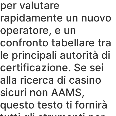
per valutare
rapidamente un nuovo
operatore, e un
confronto tabellare tra
le principali autorità di
certificazione. Se sei
alla ricerca di casino
sicuri non AAMS,
questo testo ti fornirà