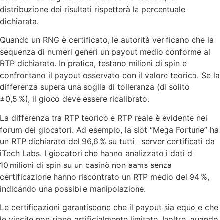
distribuzione dei risultati rispetterà la percentuale
dichiarata.
Quando un RNG è certificato, le autorità verificano che la
sequenza di numeri generi un payout medio conforme al
RTP dichiarato. In pratica, testano milioni di spin e
confrontano il payout osservato con il valore teorico. Se la
differenza supera una soglia di tolleranza (di solito
±0,5 %), il gioco deve essere ricalibrato.
La differenza tra RTP teorico e RTP reale è evidente nei
forum dei giocatori. Ad esempio, la slot “Mega Fortune” ha
un RTP dichiarato del 96,6 % su tutti i server certificati da
iTech Labs. I giocatori che hanno analizzato i dati di
10 milioni di spin su un casinò non aams senza
certificazione hanno riscontrato un RTP medio del 94 %,
indicando una possibile manipolazione.
Le certificazioni garantiscono che il payout sia equo e che
le vincite non siano artificialmente limitate. Inoltre, quando