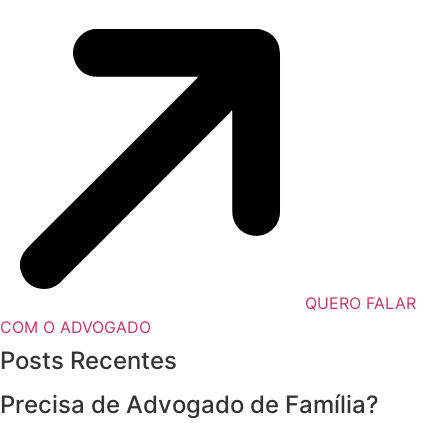
QUERO FALAR
COM O ADVOGADO
Posts Recentes
Precisa de Advogado de Família?