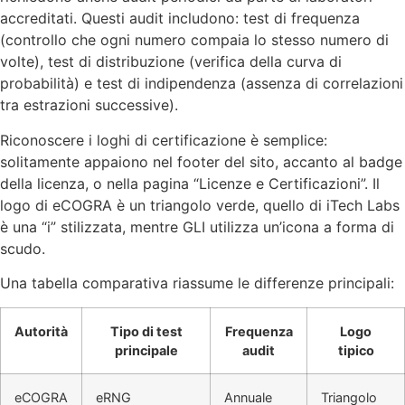
accreditati. Questi audit includono: test di frequenza
(controllo che ogni numero compaia lo stesso numero di
volte), test di distribuzione (verifica della curva di
probabilità) e test di indipendenza (assenza di correlazioni
tra estrazioni successive).
Riconoscere i loghi di certificazione è semplice:
solitamente appaiono nel footer del sito, accanto al badge
della licenza, o nella pagina “Licenze e Certificazioni”. Il
logo di eCOGRA è un triangolo verde, quello di iTech Labs
è una “i” stilizzata, mentre GLI utilizza un’icona a forma di
scudo.
Una tabella comparativa riassume le differenze principali:
Autorità
Tipo di test
Frequenza
Logo
principale
audit
tipico
eCOGRA
eRNG
Annuale
Triangolo