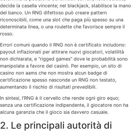
decide la casella vincente; nel blackjack, stabilisce la mano
del banco. Un RNG difettoso può creare pattern
riconoscibili, come una slot che paga più spesso su una
determinata linea, o una roulette che favorisce sempre il
rosso.
Errori comuni quando il RNG non è certificato includono:
payout inflazionati per attirare nuovi giocatori, volatilità
non dichiarata, e “rigged games” dove le probabilità sono
manipolate a favore del casinò. Per esempio, un sito di
casino non aams che non mostra alcun badge di
certificazione spesso nasconde un RNG non testato,
aumentando il rischio di risultati prevedibili.
In sintesi, l’RNG è il cervello che rende ogni giro equo;
senza una certificazione indipendente, il giocatore non ha
alcuna garanzia che il gioco sia davvero casuale.
2. Le principali autorità di