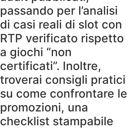
passando per l’analisi
di casi reali di slot con
RTP verificato rispetto
a giochi “non
certificati”. Inoltre,
troverai consigli pratici
su come confrontare le
promozioni, una
checklist stampabile