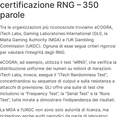
certificazione RNG – 350
parole
Tra le organizzazioni più riconosciute troviamo eCOGRA,
iTech Labs, Gaming Laboratories International (GLI), la
Malta Gaming Authority (MGA) e l’UK Gambling
Commission (UKGC). Ognuna di esse segue criteri rigorosi
per valutare l’integrità degli RNG.
eCOGRA, ad esempio, utilizza il test “eRNG”, che verifica la
distribuzione uniforme dei numeri su milioni di iterazioni.
iTech Labs, invece, esegue il “iTech Randomness Test”,
concentrandosi su sequenze di output e sulla resistenza a
attacchi di previsione. GLI offre una suite di test che
includono la “Frequency Test”, la “Serial Test” e la “Runs
Test”, tutte mirate a dimostrare l’indipendenza dei risultati.
La MGA e l’UKGC non sono solo autorità di licenza, ma
richiedono anche audit periodici da parte di laboratori