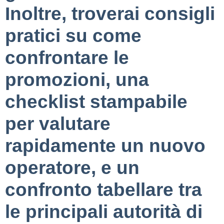
Inoltre, troverai consigli
pratici su come
confrontare le
promozioni, una
checklist stampabile
per valutare
rapidamente un nuovo
operatore, e un
confronto tabellare tra
le principali autorità di