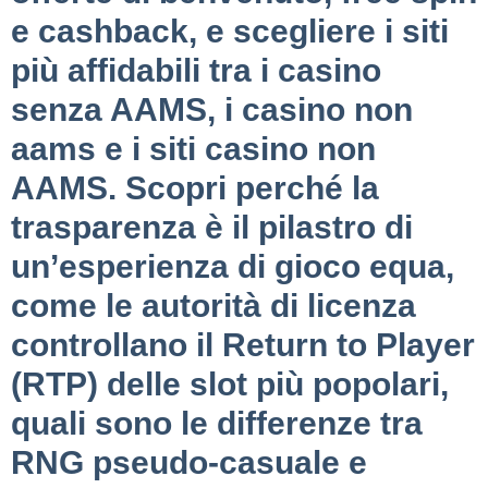
e cashback, e scegliere i siti
più affidabili tra i casino
senza AAMS, i casino non
aams e i siti casino non
AAMS. Scopri perché la
trasparenza è il pilastro di
un’esperienza di gioco equa,
come le autorità di licenza
controllano il Return to Player
(RTP) delle slot più popolari,
quali sono le differenze tra
RNG pseudo‑casuale e