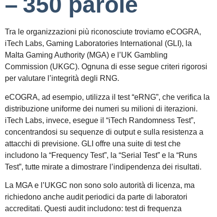
– 350 parole
Tra le organizzazioni più riconosciute troviamo eCOGRA,
iTech Labs, Gaming Laboratories International (GLI), la
Malta Gaming Authority (MGA) e l’UK Gambling
Commission (UKGC). Ognuna di esse segue criteri rigorosi
per valutare l’integrità degli RNG.
eCOGRA, ad esempio, utilizza il test “eRNG”, che verifica la
distribuzione uniforme dei numeri su milioni di iterazioni.
iTech Labs, invece, esegue il “iTech Randomness Test”,
concentrandosi su sequenze di output e sulla resistenza a
attacchi di previsione. GLI offre una suite di test che
includono la “Frequency Test”, la “Serial Test” e la “Runs
Test”, tutte mirate a dimostrare l’indipendenza dei risultati.
La MGA e l’UKGC non sono solo autorità di licenza, ma
richiedono anche audit periodici da parte di laboratori
accreditati. Questi audit includono: test di frequenza