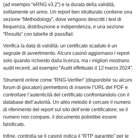
(ad esempio “eRNG v3.2”) e la durata della validità,
solitamente un anno. Un report ben strutturato contiene una
sezione “Methodology”, dove vengono descritti i test di
frequenza, distribuzione e indipendenza, e una sezione
“Results” con tabelle di pass/fail.
Verifica la data di validità: un certificato scaduto è un
segnale di avvertimento. Alcuni casinò aggiornano i report
solo quando richiesto dalla licenza, ma i migliori mostrano
audit recenti, ad esempio “Audit effettuato il 12 marzo 2024”.
Strumenti online come “RNG‑Verifier” (disponibile su alcuni
forum di giocatori) permettono di inserire l’URL del PDF e
controllare l’autenticità del certificato confrontandolo con il
database dell’autorità. Un altro metodo è cercare il numero
di riferimento del report sul sito dell’ente certificatore; se il
numero non compare, il documento potrebbe essere
falsificato.
Infine, controlla se il casinò indica il “RTP garantito” per le