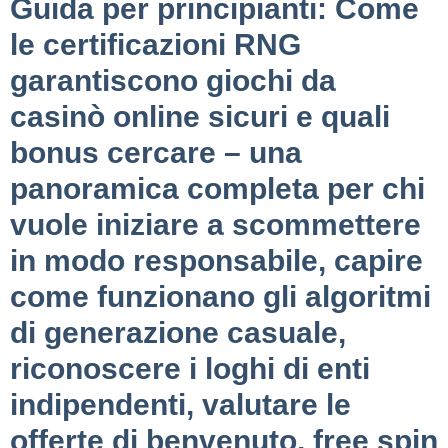
Guida per principianti: Come
le certificazioni RNG
garantiscono giochi da
casinò online sicuri e quali
bonus cercare – una
panoramica completa per chi
vuole iniziare a scommettere
in modo responsabile, capire
come funzionano gli algoritmi
di generazione casuale,
riconoscere i loghi di enti
indipendenti, valutare le
offerte di benvenuto, free spin