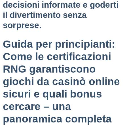
decisioni informate e goderti
il divertimento senza
sorprese.
Guida per principianti:
Come le certificazioni
RNG garantiscono
giochi da casinò online
sicuri e quali bonus
cercare – una
panoramica completa