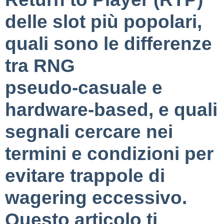
delle slot più popolari,
quali sono le differenze
tra RNG
pseudo‑casuale e
hardware‑based, e quali
segnali cercare nei
termini e condizioni per
evitare trappole di
wagering eccessivo.
Questo articolo ti