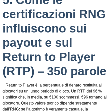
certificazioni RNG
influiscono sui
payout e sul
Return to Player
(RTP) – 350 parole
Il Return to Player è la percentuale di denaro restituita ai
giocatori su un lungo periodo di gioco. Un RTP del 96 %
significa che, in media, su €100 scommessi, €96 tornano al
giocatore. Questo valore teorico dipende strettamente
dall’RNG: se l’algoritmo è veramente casuale, la