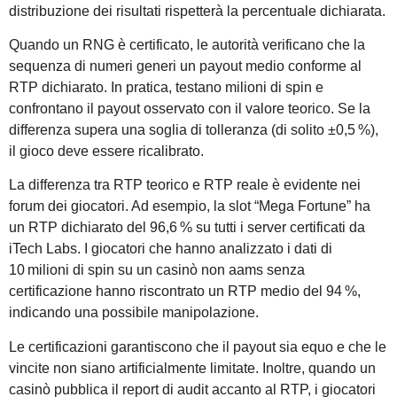
distribuzione dei risultati rispetterà la percentuale dichiarata.
Quando un RNG è certificato, le autorità verificano che la
sequenza di numeri generi un payout medio conforme al
RTP dichiarato. In pratica, testano milioni di spin e
confrontano il payout osservato con il valore teorico. Se la
differenza supera una soglia di tolleranza (di solito ±0,5 %),
il gioco deve essere ricalibrato.
La differenza tra RTP teorico e RTP reale è evidente nei
forum dei giocatori. Ad esempio, la slot “Mega Fortune” ha
un RTP dichiarato del 96,6 % su tutti i server certificati da
iTech Labs. I giocatori che hanno analizzato i dati di
10 milioni di spin su un casinò non aams senza
certificazione hanno riscontrato un RTP medio del 94 %,
indicando una possibile manipolazione.
Le certificazioni garantiscono che il payout sia equo e che le
vincite non siano artificialmente limitate. Inoltre, quando un
casinò pubblica il report di audit accanto al RTP, i giocatori