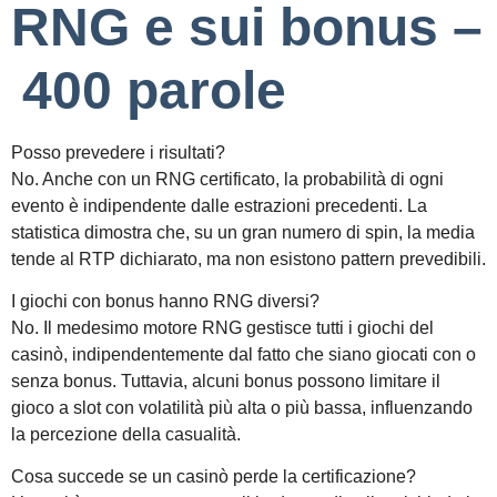
RNG e sui bonus –
400 parole
Posso prevedere i risultati?
No. Anche con un RNG certificato, la probabilità di ogni
evento è indipendente dalle estrazioni precedenti. La
statistica dimostra che, su un gran numero di spin, la media
tende al RTP dichiarato, ma non esistono pattern prevedibili.
I giochi con bonus hanno RNG diversi?
No. Il medesimo motore RNG gestisce tutti i giochi del
casinò, indipendentemente dal fatto che siano giocati con o
senza bonus. Tuttavia, alcuni bonus possono limitare il
gioco a slot con volatilità più alta o più bassa, influenzando
la percezione della casualità.
Cosa succede se un casinò perde la certificazione?