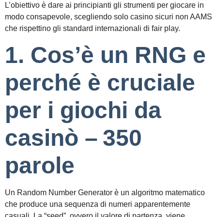
L’obiettivo è dare ai principianti gli strumenti per giocare in
modo consapevole, scegliendo solo casino sicuri non AAMS
che rispettino gli standard internazionali di fair play.
1. Cos’è un RNG e
perché è cruciale
per i giochi da
casinò – 350
parole
Un Random Number Generator è un algoritmo matematico
che produce una sequenza di numeri apparentemente
casuali. La “seed”, ovvero il valore di partenza, viene