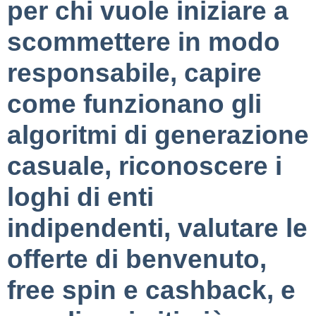
per chi vuole iniziare a
scommettere in modo
responsabile, capire
come funzionano gli
algoritmi di generazione
casuale, riconoscere i
loghi di enti
indipendenti, valutare le
offerte di benvenuto,
free spin e cashback, e