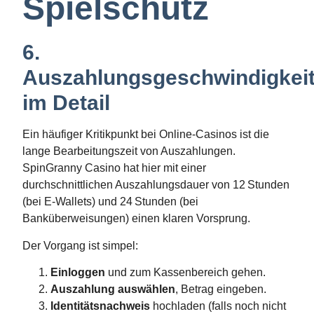
Spielschutz
6.
Auszahlungsgeschwindigkei
im Detail
Ein häufiger Kritikpunkt bei Online‑Casinos ist die
lange Bearbeitungszeit von Auszahlungen.
SpinGranny Casino hat hier mit einer
durchschnittlichen Auszahlungsdauer von 12 Stunden
(bei E‑Wallets) und 24 Stunden (bei
Banküberweisungen) einen klaren Vorsprung.
Der Vorgang ist simpel:
Einloggen
und zum Kassenbereich gehen.
Auszahlung auswählen
, Betrag eingeben.
Identitätsnachweis
hochladen (falls noch nicht