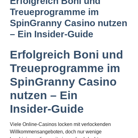
Erfolgreich Boni und
Treueprogramme im
SpinGranny Casino nutzen
– Ein Insider‑Guide
Erfolgreich Boni und
Treueprogramme im
SpinGranny Casino
nutzen – Ein
Insider‑Guide
Viele Online‑Casinos locken mit verlockenden
Willkommensangeboten, doch nur wenige