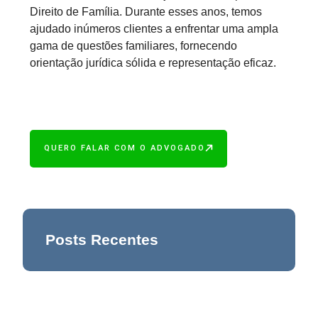
Direito de Família. Durante esses anos, temos
ajudado inúmeros clientes a enfrentar uma ampla
gama de questões familiares, fornecendo
orientação jurídica sólida e representação eficaz.
QUERO FALAR COM O ADVOGADO
Posts Recentes