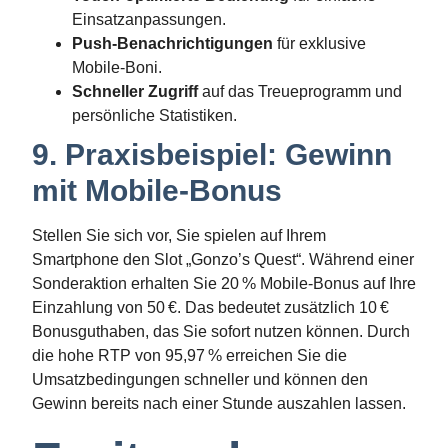
Einsatzanpassungen.
Push‑Benachrichtigungen
für exklusive
Mobile‑Boni.
Schneller Zugriff
auf das Treueprogramm und
persönliche Statistiken.
9. Praxisbeispiel: Gewinn
mit Mobile‑Bonus
Stellen Sie sich vor, Sie spielen auf Ihrem
Smartphone den Slot „Gonzo’s Quest“. Während einer
Sonderaktion erhalten Sie 20 % Mobile‑Bonus auf Ihre
Einzahlung von 50 €. Das bedeutet zusätzlich 10 €
Bonusguthaben, das Sie sofort nutzen können. Durch
die hohe RTP von 95,97 % erreichen Sie die
Umsatzbedingungen schneller und können den
Gewinn bereits nach einer Stunde auszahlen lassen.