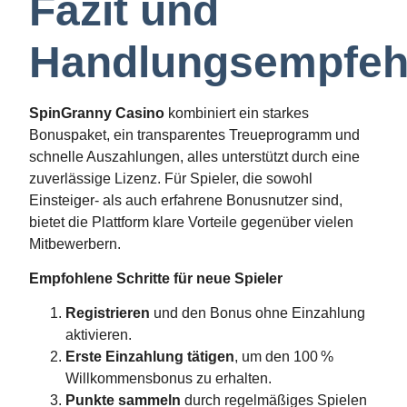
Fazit und
Handlungsempfeh
SpinGranny Casino
kombiniert ein starkes
Bonuspaket, ein transparentes Treueprogramm und
schnelle Auszahlungen, alles unterstützt durch eine
zuverlässige Lizenz. Für Spieler, die sowohl
Einsteiger‑ als auch erfahrene Bonusnutzer sind,
bietet die Plattform klare Vorteile gegenüber vielen
Mitbewerbern.
Empfohlene Schritte für neue Spieler
Registrieren
und den Bonus ohne Einzahlung
aktivieren.
Erste Einzahlung tätigen
, um den 100 %
Willkommensbonus zu erhalten.
Punkte sammeln
durch regelmäßiges Spielen