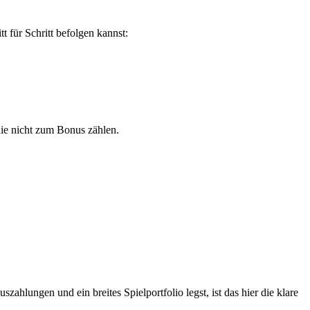
 für Schritt befolgen kannst:
die nicht zum Bonus zählen.
hlungen und ein breites Spielportfolio legst, ist das hier die klare