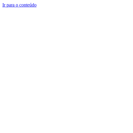
Ir para o conteúdo