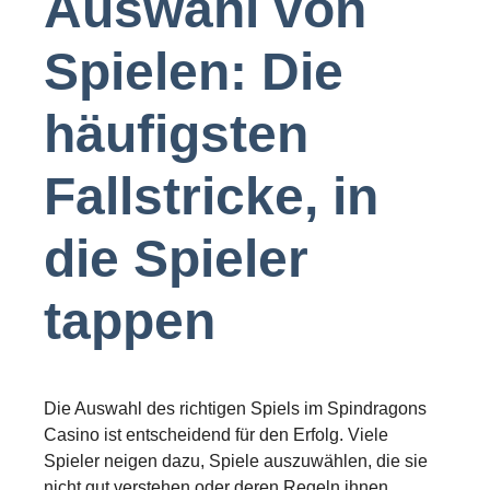
Auswahl von
Spielen: Die
häufigsten
Fallstricke, in
die Spieler
tappen
Die Auswahl des richtigen Spiels im Spindragons
Casino ist entscheidend für den Erfolg. Viele
Spieler neigen dazu, Spiele auszuwählen, die sie
nicht gut verstehen oder deren Regeln ihnen