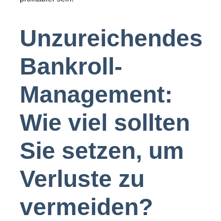
Unzureichendes
Bankroll-
Management:
Wie viel sollten
Sie setzen, um
Verluste zu
vermeiden?