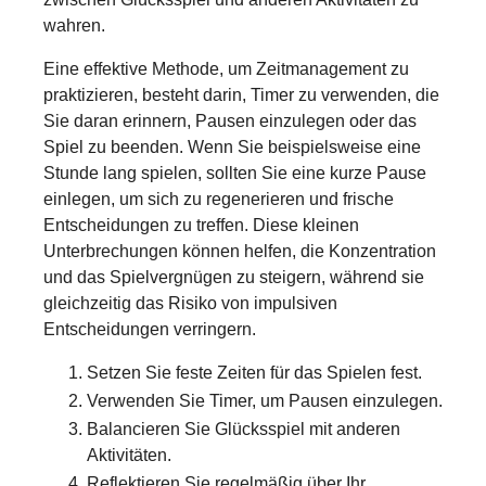
wahren.
Eine effektive Methode, um Zeitmanagement zu
praktizieren, besteht darin, Timer zu verwenden, die
Sie daran erinnern, Pausen einzulegen oder das
Spiel zu beenden. Wenn Sie beispielsweise eine
Stunde lang spielen, sollten Sie eine kurze Pause
einlegen, um sich zu regenerieren und frische
Entscheidungen zu treffen. Diese kleinen
Unterbrechungen können helfen, die Konzentration
und das Spielvergnügen zu steigern, während sie
gleichzeitig das Risiko von impulsiven
Entscheidungen verringern.
Setzen Sie feste Zeiten für das Spielen fest.
Verwenden Sie Timer, um Pausen einzulegen.
Balancieren Sie Glücksspiel mit anderen
Aktivitäten.
Reflektieren Sie regelmäßig über Ihr