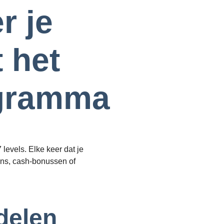
r je
 het
ogramma
levels. Elke keer dat je
pins, cash‑bonussen of
delen