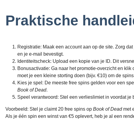
Praktische handlei
Registratie: Maak een account aan op de site. Zorg dat
en je e‑mail bevestigt.
Identiteitscheck: Upload een kopie van je ID. Dit versn
Bonusactivatie: Ga naar het promotie‑overzicht en klik
moet je een kleine storting doen (bijv. €10) om de spins
Kies je spel: De meeste free spins gelden voor een spec
Book of Dead
.
Speel verantwoord: Stel een verlieslimiet in voordat je 
Voorbeeld: Stel je claimt 20 free spins op
Book of Dead
met e
Als je één spin een winst van €5 oplevert, heb je al een ren