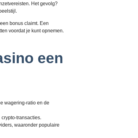
nzetvereisten. Het gevolg?
elstijl.
e een bonus claimt. Een
tten voordat je kunt opnemen.
sino een
de wagering‑ratio en de
 crypto‑transacties.
iders, waaronder populaire