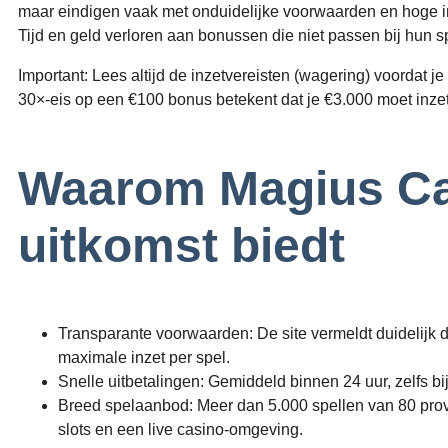
maar eindigen vaak met onduidelijke voorwaarden en hoge i
Tijd en geld verloren aan bonussen die niet passen bij hun spe
Important: Lees altijd de inzetvereisten (wagering) voordat j
30×‑eis op een €100 bonus betekent dat je €3.000 moet inze
Waarom Magius Ca
uitkomst biedt
Transparante voorwaarden: De site vermeldt duidelijk 
maximale inzet per spel.
Snelle uitbetalingen: Gemiddeld binnen 24 uur, zelfs bij
Breed spelaanbod: Meer dan 5.000 spellen van 80 prov
slots en een live casino‑omgeving.