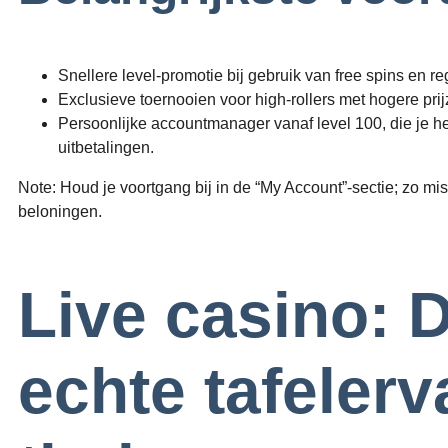
Snellere level‑promotie bij gebruik van free spins en reg
Exclusieve toernooien voor high‑rollers met hogere pri
Persoonlijke accountmanager vanaf level 100, die je hel
uitbetalingen.
Note: Houd je voortgang bij in de “My Account”‑sectie; zo mi
beloningen.
Live casino: 
echte tafelerv