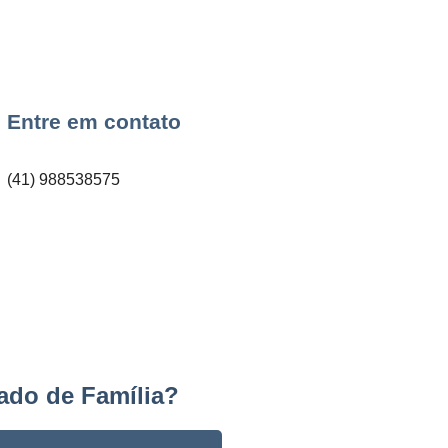
Entre em contato
(41) 988538575
ado de Família?