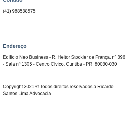
(41) 988538575
Endereço
Edifício Neo Business - R. Heitor Stockler de França, nº 396
- Sala nº 1305 - Centro Cívico, Curitiba - PR, 80030-030
Copyright 2021 © Todos direitos reservados a Ricardo
Santos Lima Advocacia