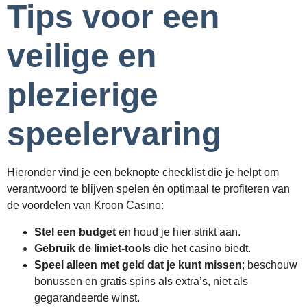
Tips voor een
veilige en
plezierige
speelervaring
Hieronder vind je een beknopte checklist die je helpt om
verantwoord te blijven spelen én optimaal te profiteren van
de voordelen van Kroon Casino:
Stel een budget
en houd je hier strikt aan.
Gebruik de limiet‑tools
die het casino biedt.
Speel alleen met geld dat je kunt missen
; beschouw
bonussen en gratis spins als extra’s, niet als
gegarandeerde winst.