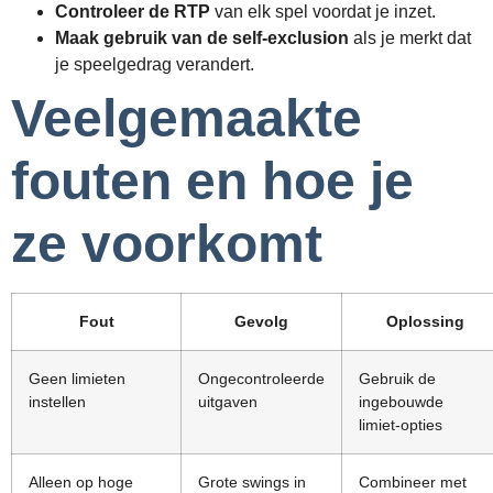
Controleer de RTP
van elk spel voordat je inzet.
Maak gebruik van de self‑exclusion
als je merkt dat
je speelgedrag verandert.
Veelgemaakte
fouten en hoe je
ze voorkomt
Fout
Gevolg
Oplossing
Geen limieten
Ongecontroleerde
Gebruik de
instellen
uitgaven
ingebouwde
limiet‑opties
Alleen op hoge
Grote swings in
Combineer met