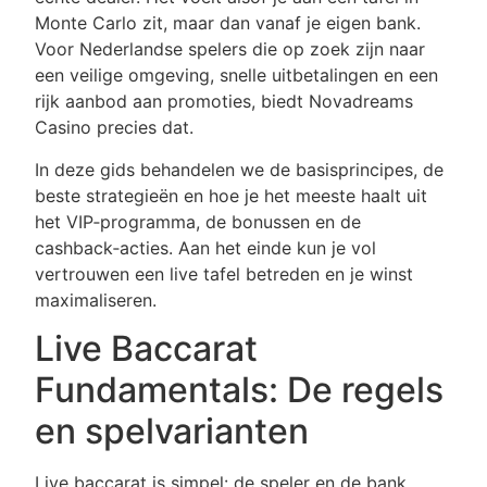
Monte Carlo zit, maar dan vanaf je eigen bank.
Voor Nederlandse spelers die op zoek zijn naar
een veilige omgeving, snelle uitbetalingen en een
rijk aanbod aan promoties, biedt Novadreams
Casino precies dat.
In deze gids behandelen we de basisprincipes, de
beste strategieën en hoe je het meeste haalt uit
het VIP‑programma, de bonussen en de
cashback‑acties. Aan het einde kun je vol
vertrouwen een live tafel betreden en je winst
maximaliseren.
Live Baccarat
Fundamentals: De regels
en spelvarianten
Live baccarat is simpel: de speler en de bank