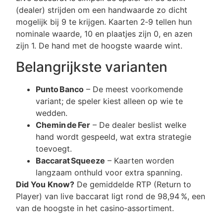
(dealer) strijden om een handwaarde zo dicht
mogelijk bij 9 te krijgen. Kaarten 2‑9 tellen hun
nominale waarde, 10 en plaatjes zijn 0, en azen
zijn 1. De hand met de hoogste waarde wint.
Belangrijkste varianten
Punto Banco
– De meest voorkomende
variant; de speler kiest alleen op wie te
wedden.
Chemin de Fer
– De dealer beslist welke
hand wordt gespeeld, wat extra strategie
toevoegt.
Baccarat Squeeze
– Kaarten worden
langzaam onthuld voor extra spanning.
Did You Know?
De gemiddelde RTP (Return to
Player) van live baccarat ligt rond de 98,94 %, een
van de hoogste in het casino‑assortiment.