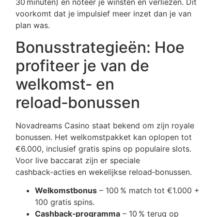
30 minuten) en noteer je winsten en verliezen. Dit
voorkomt dat je impulsief meer inzet dan je van
plan was.
Bonusstrategieën: Hoe
profiteer je van de
welkomst‑ en
reload‑bonussen
Novadreams Casino staat bekend om zijn royale
bonussen. Het welkomstpakket kan oplopen tot
€6.000, inclusief gratis spins op populaire slots.
Voor live baccarat zijn er speciale
cashback‑acties en wekelijkse reload‑bonussen.
Welkomstbonus
– 100 % match tot €1.000 +
100 gratis spins.
Cashback‑programma
– 10 % terug op