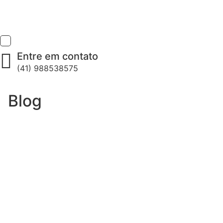
Ir
para
o
conteúdo
Entre em contato
(41) 988538575
Blog