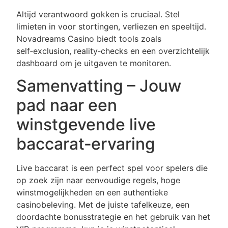
Altijd verantwoord gokken is cruciaal. Stel
limieten in voor stortingen, verliezen en speeltijd.
Novadreams Casino biedt tools zoals
self‑exclusion, reality‑checks en een overzichtelijk
dashboard om je uitgaven te monitoren.
Samenvatting – Jouw
pad naar een
winstgevende live
baccarat‑ervaring
Live baccarat is een perfect spel voor spelers die
op zoek zijn naar eenvoudige regels, hoge
winstmogelijkheden en een authentieke
casinobeleving. Met de juiste tafelkeuze, een
doordachte bonusstrategie en het gebruik van het