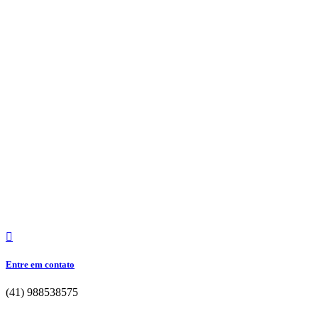
Entre em contato
(41) 988538575