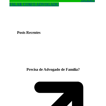
QUERO
FALAR COM O ADVOGADO
Posts Recentes
Precisa de Advogado de Família?