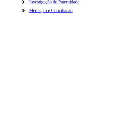
Investigação de Paternidade
Mediação e Conciliação