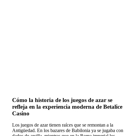
Cómo la historia de los juegos de azar se
refleja en la experiencia moderna de Betalice
Casino
Los juegos de azar tienen raíces que se remontan a la
Antigüedad. En los bazares de Babilonia ya se jugaba con
dados de arcilla, mientras que en la Roma imperial los