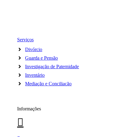
Serviços
Divórcio
Guarda e Pensão
Investigação de Paternidade
Inventário
Mediação e Conciliação
Informações