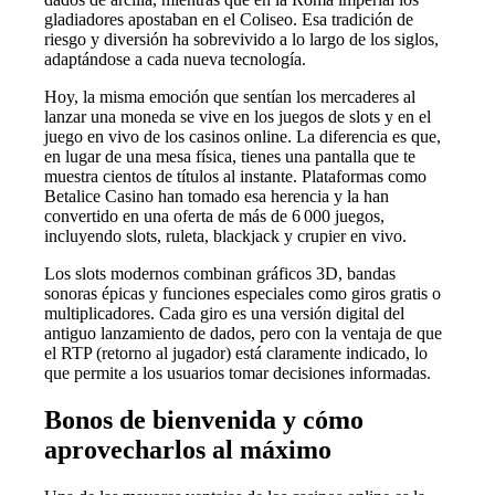
gladiadores apostaban en el Coliseo. Esa tradición de
riesgo y diversión ha sobrevivido a lo largo de los siglos,
adaptándose a cada nueva tecnología.
Hoy, la misma emoción que sentían los mercaderes al
lanzar una moneda se vive en los juegos de slots y en el
juego en vivo de los casinos online. La diferencia es que,
en lugar de una mesa física, tienes una pantalla que te
muestra cientos de títulos al instante. Plataformas como
Betalice Casino han tomado esa herencia y la han
convertido en una oferta de más de 6 000 juegos,
incluyendo slots, ruleta, blackjack y crupier en vivo.
Los slots modernos combinan gráficos 3D, bandas
sonoras épicas y funciones especiales como giros gratis o
multiplicadores. Cada giro es una versión digital del
antiguo lanzamiento de dados, pero con la ventaja de que
el RTP (retorno al jugador) está claramente indicado, lo
que permite a los usuarios tomar decisiones informadas.
Bonos de bienvenida y cómo
aprovecharlos al máximo