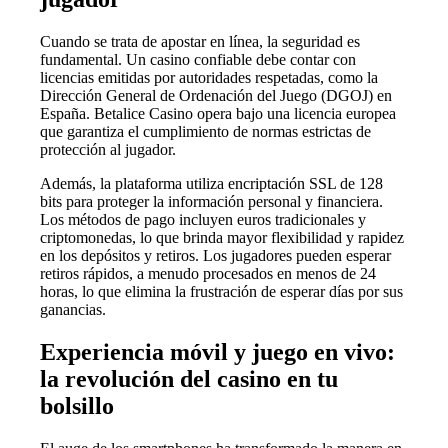
Cuando se trata de apostar en línea, la seguridad es
fundamental. Un casino confiable debe contar con
licencias emitidas por autoridades respetadas, como la
Dirección General de Ordenación del Juego (DGOJ) en
España. Betalice Casino opera bajo una licencia europea
que garantiza el cumplimiento de normas estrictas de
protección al jugador.
Además, la plataforma utiliza encriptación SSL de 128
bits para proteger la información personal y financiera.
Los métodos de pago incluyen euros tradicionales y
criptomonedas, lo que brinda mayor flexibilidad y rapidez
en los depósitos y retiros. Los jugadores pueden esperar
retiros rápidos, a menudo procesados en menos de 24
horas, lo que elimina la frustración de esperar días por sus
ganancias.
Experiencia móvil y juego en vivo:
la revolución del casino en tu
bolsillo