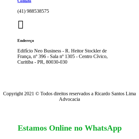
Contato
(41) 988538575
Endereço
Edifício Neo Business - R. Heitor Stockler de
França, nº 396 - Sala nº 1305 - Centro Cívico,
Curitiba - PR, 80030-030
Copyright 2021 © Todos direitos reservados a Ricardo Santos Lima
Advocacia
Estamos Online no WhatsApp