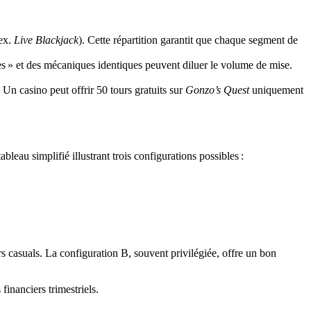
(ex.
Live Blackjack
). Cette répartition garantit que chaque segment de
ates » et des mécaniques identiques peuvent diluer le volume de mise.
 Un casino peut offrir 50 tours gratuits sur
Gonzo’s Quest
uniquement
bleau simplifié illustrant trois configurations possibles :
s casuals. La configuration B, souvent privilégiée, offre un bon
financiers trimestriels.