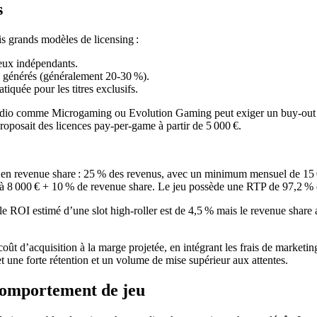
s
ois grands modèles de licensing :
jeux indépendants.
s générés (généralement 20‑30 %).
atiquée pour les titres exclusifs.
tudio comme Microgaming ou Evolution Gaming peut exiger un buy‑out de
oposait des licences pay‑per‑game à partir de 5 000 €.
 en revenue share : 25 % des revenus, avec un minimum mensuel de 15 000
à 8 000 € + 10 % de revenue share. Le jeu possède une RTP de 97,2 % e
i le ROI estimé d’une slot high‑roller est de 4,5 % mais le revenue share
e coût d’acquisition à la marge projetée, en intégrant les frais de marke
met une forte rétention et un volume de mise supérieur aux attentes.
 comportement de jeu