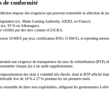
es de conformité
idiction impose des exigences qui peuvent restreindre la sélection de jeu
 de régulation (ex. Malta Gaming Authority, ARJEL en France).
 (ex. 95 % en Allemagne).
tre vérifiés par des tiers comme eCOGRA.
viron 10 000 € par jeu), certification RNG (5 000 €), et reporting mens
introduit une exigence de transparence du taux de redistribution (RTP) af
t soumettre chaque jeu à un audit supplémentaire.
mporairement des slots à volatilité très élevée, dont le RTP affiché était
rtefeuille live de 18 % à 27 % pendant les six premiers mois.
un ensemble de titres non exploitables, obligeant les gestionnaires à réé