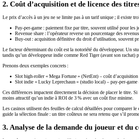
2. Coût d’acquisition et de licence des titre
Le prix d’accès à un jeu ne se limite pas à un tarif unique ; il existe tr
Pay‑per‑game : paiement fixe par titre, souvent utilisé pour les 
Revenue share : l’opérateur reverse un pourcentage des revenu
Buy‑out : acquisition définitive du droit d’utilisation, souvent pr
Le facteur déterminant du coût est la notoriété du développeur. Un s
tandis qu’un développeur indie comme Red Tiger (avant son rachat) pr
Prenons deux exemples concrets :
Slot high‑roller « Mega Fortune » (NetEnt) – coût d’acquisition
Slot indie « Lucky Leprechaun » (studio local) – pay‑per‑game 
Ces différences impactent directement la décision de placer le titre. S
moins attractif qu’un indie à ROI de 3 % avec un coût fixe minime.
Les casinos utilisent des feuilles de calcul détaillées pour comparer l
guide la sélection finale : un titre coûteux ne sera retenu que s’il pro
3. Analyse de la demande du joueur et du