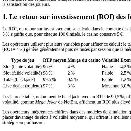
la satisfaction des joueurs.
1. Le retour sur investissement (ROI) des f
Le ROI, ou retour sur investissement, se calcule dans le contexte des 
5 % signifie que, pour chaque 100 € misés, le casino conserve 5 €.
Les opérateurs utilisent plusieurs variables pour affiner ce calcul :
(ROI = 4 %) génère généralement plus de mises par session que la même
Type de jeu
RTP moyen
Marge du casino
Volatilité
Exem
Slot (haute volatilité)
96 %
4 %
Haute
4,2 %
Slot (faible volatilité)
98 %
2 %
Faible
2,5 %
Table (blackjack)
99,5 %
0,5 %
Faible
1,2 %
Live dealer (roulette)
97 %
3 %
Moyenne
3,0 %
Les jeux de table, notamment le blackjack avec un RTP de 99,5 %, offr
volatilité, comme
Mega Joker
de NetEnt, affichent un ROI plus élevé 
Les opérateurs intègrent ces chiffres dans des modèles de simulation q
placer davantage de slots à volatilité moyenne, qui offrent le meilleur
stratégie au pur hasard.