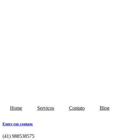
Home
Serviços
Contato
Blog
Entre em contato
(41) 988538575