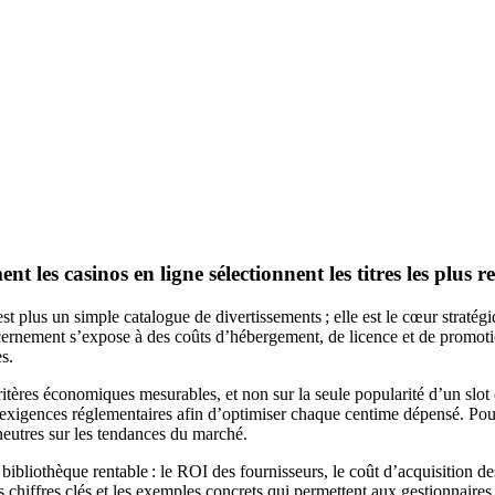
les casinos en ligne sélectionnent les titres les plus r
t plus un simple catalogue de divertissements ; elle est le cœur stratégi
scernement s’expose à des coûts d’hébergement, de licence et de promoti
s.
ritères économiques mesurables, et non sur la seule popularité d’un slot 
s exigences réglementaires afin d’optimiser chaque centime dépensé. Pour
neutres sur les tendances du marché.
 bibliothèque rentable : le ROI des fournisseurs, le coût d’acquisition de
s chiffres clés et les exemples concrets qui permettent aux gestionnaires d