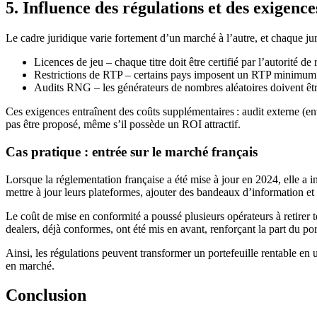
5. Influence des régulations et des exigenc
Le cadre juridique varie fortement d’un marché à l’autre, et chaque jur
Licences de jeu – chaque titre doit être certifié par l’autorité
Restrictions de RTP – certains pays imposent un RTP minimum
Audits RNG – les générateurs de nombres aléatoires doivent ê
Ces exigences entraînent des coûts supplémentaires : audit externe (en
pas être proposé, même s’il possède un ROI attractif.
Cas pratique : entrée sur le marché français
Lorsque la réglementation française a été mise à jour en 2024, elle a 
mettre à jour leurs plateformes, ajouter des bandeaux d’information e
Le coût de mise en conformité a poussé plusieurs opérateurs à retirer te
dealers, déjà conformes, ont été mis en avant, renforçant la part du po
Ainsi, les régulations peuvent transformer un portefeuille rentable en 
en marché.
Conclusion