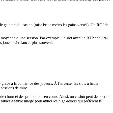
 le gain net du casino (mise brute moins les gains versés). Un ROI de
urée moyenne d’une session. Par exemple, un slot avec un RTP de 96 %
 joueurs à relancer plus souvent.
âce à la confiance des joueurs. À l’inverse, les slots à haute
 sessions de mise.
x de churn et des promotions en cours. Ainsi, un casino peut décider de
bles à faible marge pour attirer les high‑rollers qui préfèrent la