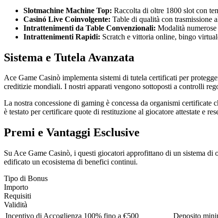
Slotmachine Machine Top:
Raccolta di oltre 1800 slot con te
Casinó Live Coinvolgente:
Table di qualità con trasmissione al
Intrattenimenti da Table Convenzionali:
Modalità numerose d
Intrattenimenti Rapidi:
Scratch e vittoria online, bingo virtua
Sistema e Tutela Avanzata
Ace Game Casinò implementa sistemi di tutela certificati per protegger
creditizie mondiali. I nostri apparati vengono sottoposti a controlli rego
La nostra concessione di gaming è concessa da organismi certificate che
è testato per certificare quote di restituzione al giocatore attestate e res
Premi e Vantaggi Esclusive
Su Ace Game Casinò, i questi giocatori approfittano di un sistema di off
edificato un ecosistema di benefici continui.
Tipo di Bonus
Importo
Requisiti
Validità
Incentivo di Accoglienza
100% fino a €500
Deposito mini