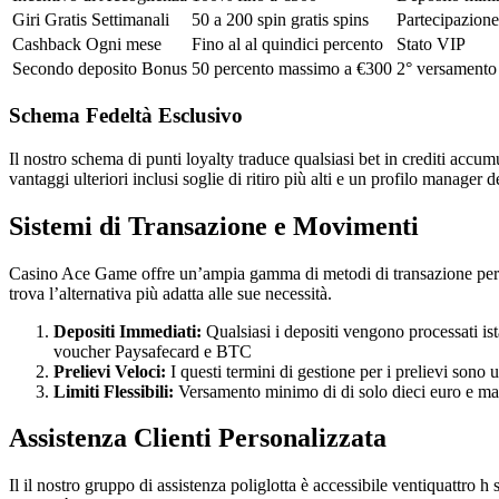
Giri Gratis Settimanali
50 a 200 spin gratis spins
Partecipazione
Cashback Ogni mese
Fino al al quindici percento
Stato VIP
Secondo deposito Bonus
50 percento massimo a €300
2° versamento
Schema Fedeltà Esclusivo
Il nostro schema di punti loyalty traduce qualsiasi bet in crediti accumul
vantaggi ulteriori inclusi soglie di ritiro più alti e un profilo manager d
Sistemi di Transazione e Movimenti
Casino Ace Game offre un’ampia gamma di metodi di transazione per gara
trova l’alternativa più adatta alle sue necessità.
Depositi Immediati:
Qualsiasi i depositi vengono processati ist
voucher Paysafecard e BTC
Prelievi Veloci:
I questi termini di gestione per i prelievi sono 
Limiti Flessibili:
Versamento minimo di di solo dieci euro e massi
Assistenza Clienti Personalizzata
Il il nostro gruppo di assistenza poliglotta è accessibile ventiquattro 