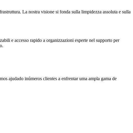
struttura. La nostra visione si fonda sulla limpidezza assoluta e sulla
abili e accesso rapido a organizzazioni esperte nel supporto per
o.
temos ajudado inúmeros clientes a enfrentar uma ampla gama de