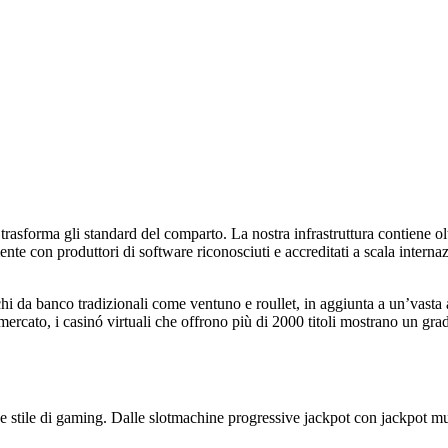
asforma gli standard del comparto. La nostra infrastruttura contiene olt
e con produttori di software riconosciuti e accreditati a scala internazi
chi da banco tradizionali come ventuno e roullet, in aggiunta a un’vasta 
 mercato, i casinó virtuali che offrono più di 2000 titoli mostrano un gra
 stile di gaming. Dalle slotmachine progressive jackpot con jackpot multi