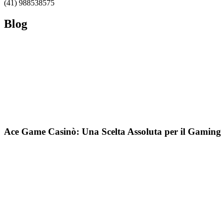
(41) 988538575
Blog
Ace Game Casinò: Una Scelta Assoluta per il Gaming V