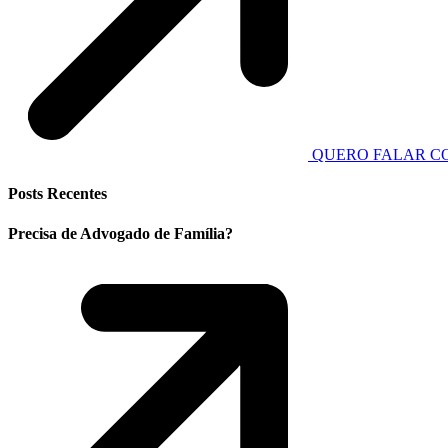
QUERO FALAR C
Posts Recentes
Precisa de Advogado de Família?