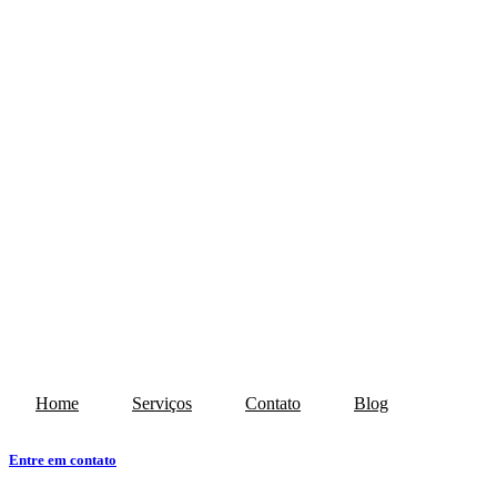
Home
Serviços
Contato
Blog
Entre em contato