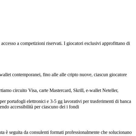
o accesso a competizioni riservati. I giocatori esclusivi approfittano di
wallet contemporanei, fino alle alle cripto nuove, ciascun giocatore
iamo circuito Visa, carte Mastercard, Skrill, e-wallet Neteller,
er portafogli elettronici e 3-5 gg lavorativi per trasferimenti di banca
endo accessibilità per ciascuno dei i fondi
hiesta è seguita da consulenti formati professionalmente che solucionano