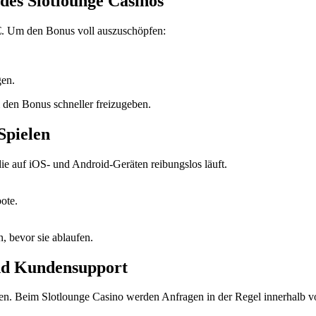
des Slotlounge Casinos
€. Um den Bonus voll auszuschöpfen:
gen.
m den Bonus schneller freizugeben.
Spielen
die auf iOS‑ und Android‑Geräten reibungslos läuft.
ote.
, bevor sie ablaufen.
und Kundensupport
ten. Beim Slotlounge Casino werden Anfragen in der Regel innerhalb vo