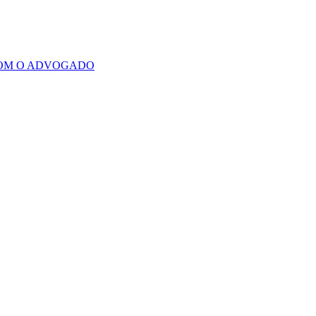
OM O ADVOGADO