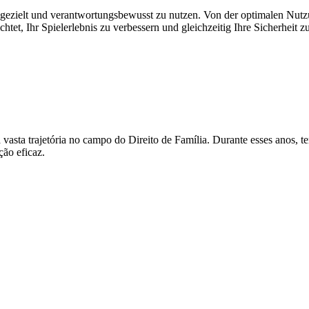
no gezielt und verantwortungsbewusst zu nutzen. Von der optimalen Nu
tet, Ihr Spielerlebnis zu verbessern und gleichzeitig Ihre Sicherheit z
asta trajetória no campo do Direito de Família. Durante esses anos, 
ção eficaz.