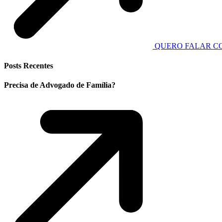
QUERO FALAR C
Posts Recentes
Precisa de Advogado de Família?