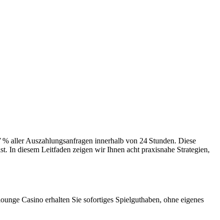
7 % aller Auszahlungsanfragen innerhalb von 24 Stunden. Diese
st. In diesem Leitfaden zeigen wir Ihnen acht praxisnahe Strategien,
ounge Casino erhalten Sie sofortiges Spielguthaben, ohne eigenes