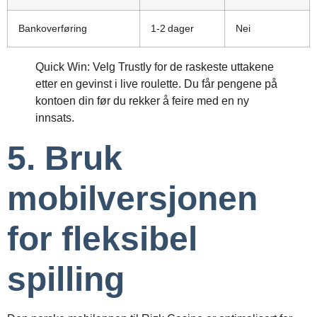
Bankoverføring
1‑2 dager
Nei
Quick Win: Velg Trustly for de raskeste uttakene
etter en gevinst i live roulette. Du får pengene på
kontoen din før du rekker å feire med en ny
innsats.
5. Bruk
mobilversjonen
for fleksibel
spilling