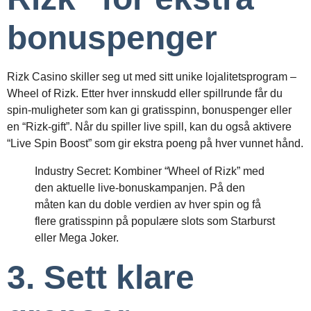
bonuspenger
Rizk Casino skiller seg ut med sitt unike lojalitetsprogram –
Wheel of Rizk. Etter hver innskudd eller spillrunde får du
spin‑muligheter som kan gi gratisspinn, bonuspenger eller
en “Rizk‑gift”. Når du spiller live spill, kan du også aktivere
“Live Spin Boost” som gir ekstra poeng på hver vunnet hånd.
Industry Secret: Kombiner “Wheel of Rizk” med
den aktuelle live‑bonuskampanjen. På den
måten kan du doble verdien av hver spin og få
flere gratisspinn på populære slots som Starburst
eller Mega Joker.
3. Sett klare