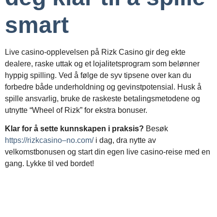
smart
Live casino‑opplevelsen på Rizk Casino gir deg ekte
dealere, raske uttak og et lojalitetsprogram som belønner
hyppig spilling. Ved å følge de syv tipsene over kan du
forbedre både underholdning og gevinstpotensial. Husk å
spille ansvarlig, bruke de raskeste betalingsmetodene og
utnytte “Wheel of Rizk” for ekstra bonuser.
Klar for å sette kunnskapen i praksis?
Besøk
https://rizkcasino–no.com/
i dag, dra nytte av
velkomstbonusen og start din egen live casino‑reise med en
gang. Lykke til ved bordet!