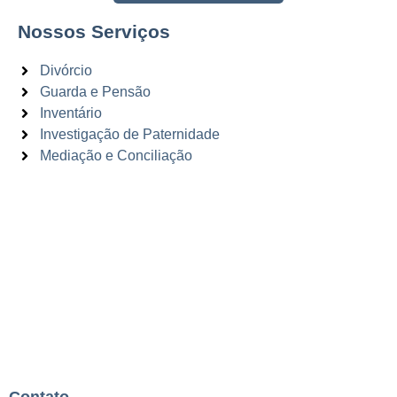
Nossos Serviços
Divórcio
Guarda e Pensão
Inventário
Investigação de Paternidade
Mediação e Conciliação
Contato