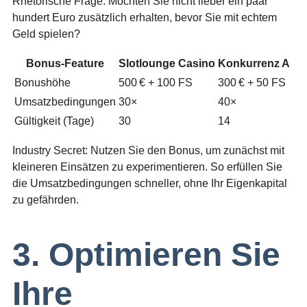
Rhetorische Frage: Möchten Sie nicht lieber ein paar
hundert Euro zusätzlich erhalten, bevor Sie mit echtem
Geld spielen?
Bonus‑Feature
Slotlounge Casino
Konkurrenz A
Bonushöhe
500 € + 100 FS
300 € + 50 FS
Umsatzbedingungen
30×
40×
Gültigkeit (Tage)
30
14
Industry Secret: Nutzen Sie den Bonus, um zunächst mit
kleineren Einsätzen zu experimentieren. So erfüllen Sie
die Umsatzbedingungen schneller, ohne Ihr Eigenkapital
zu gefährden.
3. Optimieren Sie
Ihre