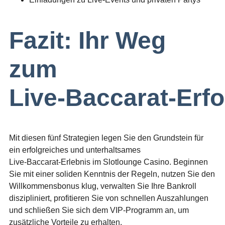
Fazit: Ihr Weg
zum
Live‑Baccarat‑Erfo
Mit diesen fünf Strategien legen Sie den Grundstein für
ein erfolgreiches und unterhaltsames
Live‑Baccarat‑Erlebnis im Slotlounge Casino. Beginnen
Sie mit einer soliden Kenntnis der Regeln, nutzen Sie den
Willkommensbonus klug, verwalten Sie Ihre Bankroll
diszipliniert, profitieren Sie von schnellen Auszahlungen
und schließen Sie sich dem VIP‑Programm an, um
zusätzliche Vorteile zu erhalten.