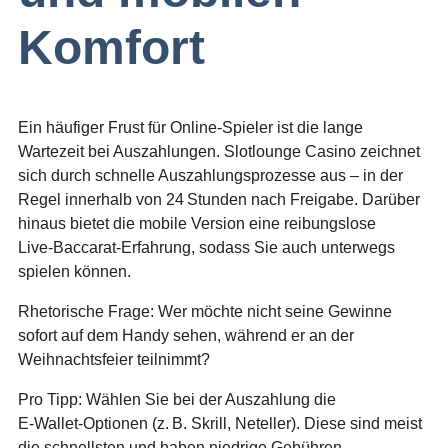
Komfort
Ein häufiger Frust für Online‑Spieler ist die lange
Wartezeit bei Auszahlungen. Slotlounge Casino zeichnet
sich durch schnelle Auszahlungsprozesse aus – in der
Regel innerhalb von 24 Stunden nach Freigabe. Darüber
hinaus bietet die mobile Version eine reibungslose
Live‑Baccarat‑Erfahrung, sodass Sie auch unterwegs
spielen können.
Rhetorische Frage: Wer möchte nicht seine Gewinne
sofort auf dem Handy sehen, während er an der
Weihnachtsfeier teilnimmt?
Pro Tipp: Wählen Sie bei der Auszahlung die
E‑Wallet‑Optionen (z. B. Skrill, Neteller). Diese sind meist
die schnellsten und haben niedrige Gebühren.