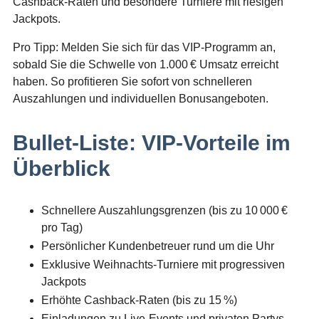
Cashback‑Raten und besondere Turniere mit riesigen
Jackpots.
Pro Tipp: Melden Sie sich für das VIP‑Programm an,
sobald Sie die Schwelle von 1.000 € Umsatz erreicht
haben. So profitieren Sie sofort von schnelleren
Auszahlungen und individuellen Bonusangeboten.
Bullet‑Liste: VIP‑Vorteile im
Überblick
Schnellere Auszahlungsgrenzen (bis zu 10 000 €
pro Tag)
Persönlicher Kundenbetreuer rund um die Uhr
Exklusive Weihnachts‑Turniere mit progressiven
Jackpots
Erhöhte Cashback‑Raten (bis zu 15 %)
Einladungen zu Live‑Events und privaten Partys