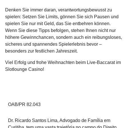
Denken Sie immer daran, verantwortungsbewusst zu
spielen: Setzen Sie Limits, gönnen Sie sich Pausen und
spielen Sie nur mit Geld, das Sie entbehren können.
Wenn Sie diese Tipps befolgen, stehen Ihnen nicht nur
höhere Gewinnchancen, sondern auch ein reibungsloses,
sicheres und spannendes Spielerlebnis bevor –
besonders zur festlichen Jahreszeit.
Viel Erfolg und frohe Weihnachten beim Live‑Baccarat im
Slotlounge Casino!
OAB/PR 82.043
Dr. Ricardo Santos Lima, Advogado de Família em
Curitiba, tem uma vasta trajetória no campo do Direito