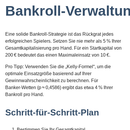
Bankroll‑Verwaltu
Eine solide Bankroll‑Strategie ist das Rückgrat jedes
erfolgreichen Spielers. Setzen Sie nie mehr als 5 % Ihrer
Gesamtkapitalisierung pro Hand. Für ein Startkapital von
200 € bedeutet das einen Maximaleinsatz von 10 €.
Pro Tipp: Verwenden Sie die „Kelly‑Formel“, um die
optimale Einsatzgröße basierend auf Ihrer
Gewinnwahrscheinlichkeit zu berechnen. Für
Banker‑Wetten (p ≈ 0,4586) ergibt das etwa 4 % Ihrer
Bankroll pro Hand.
Schritt‑für‑Schritt‑Plan
Bestimmen Sie Ihr Gesamtkapital.