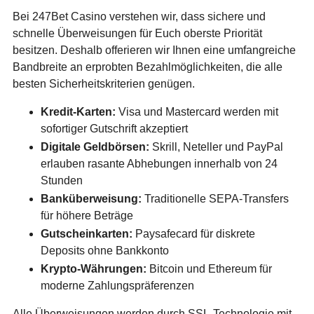
Bei 247Bet Casino verstehen wir, dass sichere und
schnelle Überweisungen für Euch oberste Priorität
besitzen. Deshalb offerieren wir Ihnen eine umfangreiche
Bandbreite an erprobten Bezahlmöglichkeiten, die alle
besten Sicherheitskriterien genügen.
Kredit-Karten:
Visa und Mastercard werden mit
sofortiger Gutschrift akzeptiert
Digitale Geldbörsen:
Skrill, Neteller und PayPal
erlauben rasante Abhebungen innerhalb von 24
Stunden
Banküberweisung:
Traditionelle SEPA-Transfers
für höhere Beträge
Gutscheinkarten:
Paysafecard für diskrete
Deposits ohne Bankkonto
Krypto-Währungen:
Bitcoin und Ethereum für
moderne Zahlungspräferenzen
Alle Überweisungen werden durch SSL-Technologie mit