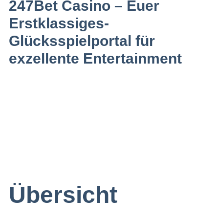
247Bet Casino – Euer
Erstklassiges-
Glücksspielportal für
exzellente Entertainment
Übersicht