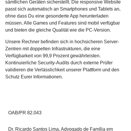
sämtlichen Geräten sicherstellt. Die responsive Website
passt sich automatisch an Smartphones und Tablets an,
ohne dass Du eine gesonderte App herunterladen
müssen. Alle Games und Features sind mobil verfügbar
und bieten die gleiche Qualität wie die PC-Version.
Unsere Rechner befinden sich in hochsicheren Server-
Zentren mit doppelten Infrastrukturen, die eine
Verfügbarkeit von 99,9 Prozent gewährleisten.
Kontinuierliche Security-Audits durch externe Prüfer
validieren die Verlässlichkeit unserer Plattform und den
Schutz Eurer Informationen.
OAB/PR 82.043
Dr. Ricardo Santos Lima, Advogado de Família em