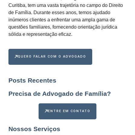
Curitiba, tem uma vasta trajetória no campo do Direito
de Família. Durante esses anos, temos ajudado
inúmeros clientes a enfrentar uma ampla gama de
questões familiares, fornecendo orientação jurídica
sólida e representação eficaz.
QUERO FALAR COM O ADVOGADO
Posts Recentes
Precisa de Advogado de Família?
ENTRE EM CONTATO
Nossos Serviços