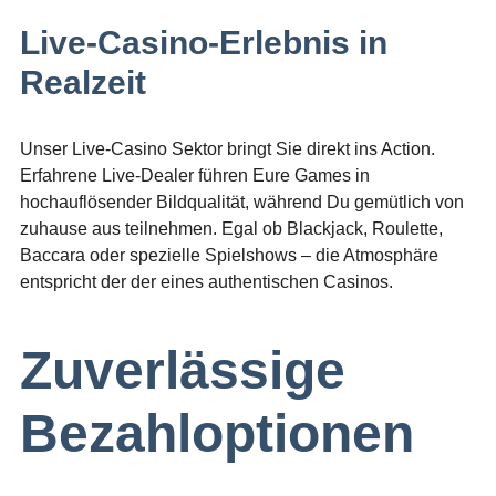
Live-Casino-Erlebnis in
Realzeit
Unser Live-Casino Sektor bringt Sie direkt ins Action.
Erfahrene Live-Dealer führen Eure Games in
hochauflösender Bildqualität, während Du gemütlich von
zuhause aus teilnehmen. Egal ob Blackjack, Roulette,
Baccara oder spezielle Spielshows – die Atmosphäre
entspricht der der eines authentischen Casinos.
Zuverlässige
Bezahloptionen