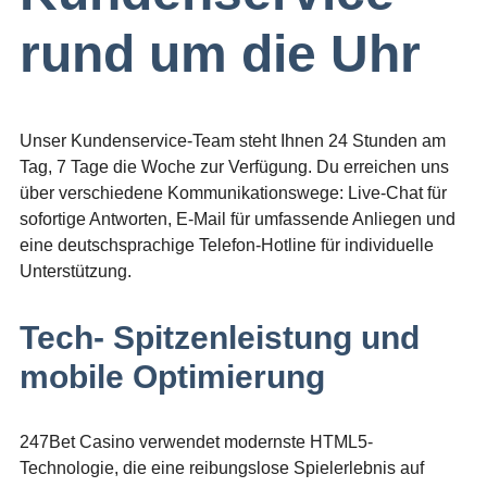
rund um die Uhr
Unser Kundenservice-Team steht Ihnen 24 Stunden am
Tag, 7 Tage die Woche zur Verfügung. Du erreichen uns
über verschiedene Kommunikationswege: Live-Chat für
sofortige Antworten, E-Mail für umfassende Anliegen und
eine deutschsprachige Telefon-Hotline für individuelle
Unterstützung.
Tech- Spitzenleistung und
mobile Optimierung
247Bet Casino verwendet modernste HTML5-
Technologie, die eine reibungslose Spielerlebnis auf