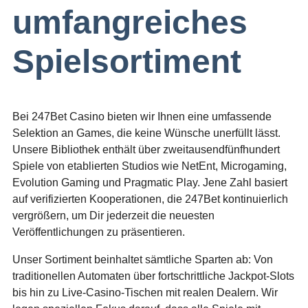
umfangreiches
Spielsortiment
Bei 247Bet Casino bieten wir Ihnen eine umfassende
Selektion an Games, die keine Wünsche unerfüllt lässt.
Unsere Bibliothek enthält über zweitausendfünfhundert
Spiele von etablierten Studios wie NetEnt, Microgaming,
Evolution Gaming und Pragmatic Play. Jene Zahl basiert
auf verifizierten Kooperationen, die 247Bet kontinuierlich
vergrößern, um Dir jederzeit die neuesten
Veröffentlichungen zu präsentieren.
Unser Sortiment beinhaltet sämtliche Sparten ab: Von
traditionellen Automaten über fortschrittliche Jackpot-Slots
bis hin zu Live-Casino-Tischen mit realen Dealern. Wir