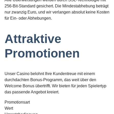
256-Bit-Standard gesichert. Die Mindestabhebung beträgt
nur zwanzig Euro, und wir verlangen absolut keine Kosten
für Ein- oder Abhebungen.
Attraktive
Promotionen
Unser Casino belohnt Ihre Kundentreue mit einem
durchdachten Bonus-Programm, das weit über den
Welcome Bonus übertrifft. Wir bieten für jeden Spielertyp
das passende Angebot kreiert.
Promotionsart
Wert