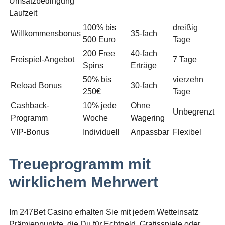
Umsatzbedingung
Laufzeit
100% bis
dreißig
Willkommensbonus
35-fach
500 Euro
Tage
200 Free
40-fach
Freispiel-Angebot
7 Tage
Spins
Erträge
50% bis
vierzehn
Reload Bonus
30-fach
250€
Tage
Cashback-
10% jede
Ohne
Unbegrenzt
Programm
Woche
Wagering
VIP-Bonus
Individuell
Anpassbar
Flexibel
Treueprogramm mit
wirklichem Mehrwert
Im 247Bet Casino erhalten Sie mit jedem Wetteinsatz
Prämienpunkte, die Du für Echtgeld, Gratisspiele oder